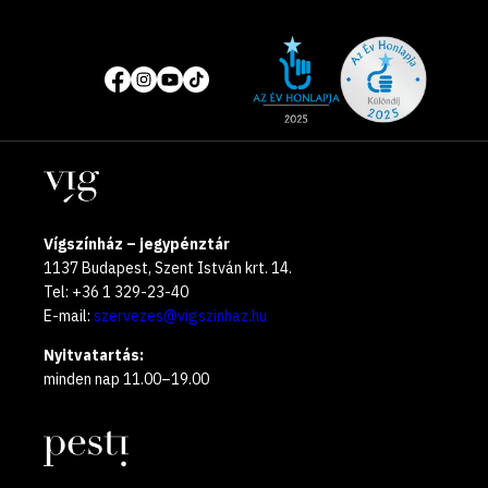
Site
Közösségi
of
média
the
oldalak
year
Helyszínek
2025
Vígszínház – jegypénztár
1137 Budapest, Szent István krt. 14.
Tel: +36 1 329-23-40
E-mail:
szervezes@vigszinhaz.hu
Nyitvatartás:
minden nap 11.00–19.00