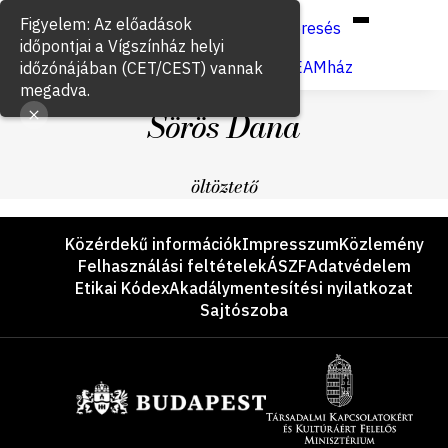
Hun
Eng
/
Figyelem: Az előadások
Keresés
időpontjai a Vígszínház helyi
Jegyvásárlás
VígSTREAMház
időzónájában (CET/CEST) vannak
megadva.
Sörös Dana
öltöztető
Lábléc
Közérdekű információk
Impresszum
Közlemény
Felhasználási feltételek
ÁSZF
Adatvédelem
Etikai Kódex
Akadálymentesítési nyilatkozat
Sajtószoba
Támogatók