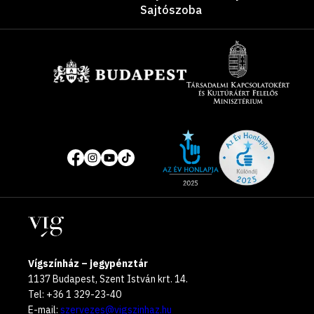
Sajtószoba
Támogatók
Site
Közösségi
of
média
the
oldalak
year
Helyszínek
2025
Vígszínház – jegypénztár
1137 Budapest, Szent István krt. 14.
Tel: +36 1 329-23-40
E-mail:
szervezes@vigszinhaz.hu