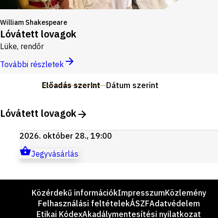
William Shakespeare
Lóvátett lovagok
Lüke, rendőr
További részletek
Előadás szerint
Dátum szerint
Lóvátett lovagok
2026. október 28., 19:00
Jegyvásárlás
Lábléc
Közérdekű információk
Impresszum
Közlemény
Felhasználási feltételek
ÁSZF
Adatvédelem
Etikai Kódex
Akadálymentesítési nyilatkozat