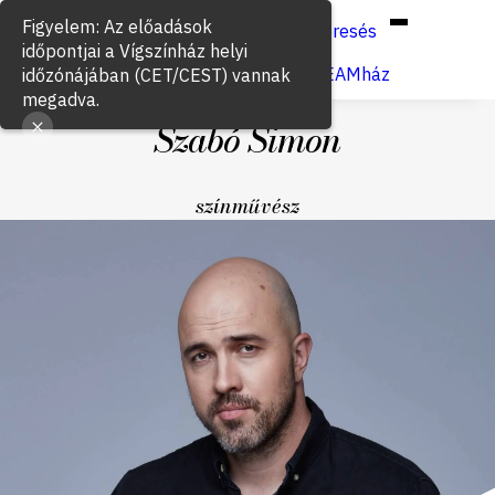
Hun
Eng
/
Figyelem: Az előadások
Keresés
időpontjai a Vígszínház helyi
Jegyvásárlás
VígSTREAMház
időzónájában (CET/CEST) vannak
megadva.
Szabó Simon
színművész