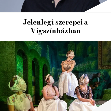
Jelenlegi szerepei a
Vígszínházban