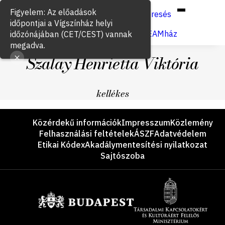
Hun
Eng
/
Figyelem: Az előadások
Keresés
időpontjai a Vígszínház helyi
Jegyvásárlás
VígSTREAMház
időzónájában (CET/CEST) vannak
megadva.
Szalay Henrietta Viktória
kellékes
Lábléc
Közérdekű információk
Impresszum
Közlemény
Felhasználási feltételek
ÁSZF
Adatvédelem
Etikai Kódex
Akadálymentesítési nyilatkozat
Sajtószoba
Támogatók