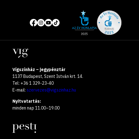
Site
Közösségi
of
média
the
oldalak
year
Helyszínek
2025
Vígszínház – jegypénztár
1137 Budapest, Szent István krt. 14.
Tel: +36 1 329-23-40
E-mail:
szervezes@vigszinhaz.hu
Nyitvatartás:
minden nap 11.00–19.00