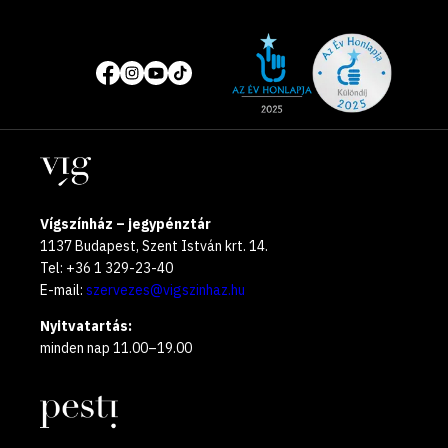
Site
Közösségi
of
média
the
oldalak
year
Helyszínek
2025
Vígszínház – jegypénztár
1137 Budapest, Szent István krt. 14.
Tel: +36 1 329-23-40
E-mail:
szervezes@vigszinhaz.hu
Nyitvatartás:
minden nap 11.00–19.00