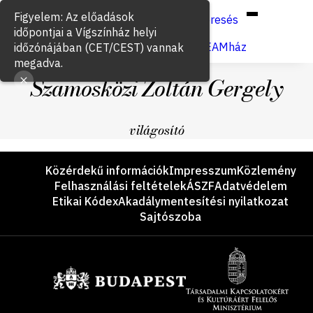
Hun
Eng
/
Figyelem: Az előadások
Keresés
időpontjai a Vígszínház helyi
Jegyvásárlás
VígSTREAMház
időzónájában (CET/CEST) vannak
megadva.
Szamosközi Zoltán Gergely
világosító
Lábléc
Közérdekű információk
Impresszum
Közlemény
Felhasználási feltételek
ÁSZF
Adatvédelem
Etikai Kódex
Akadálymentesítési nyilatkozat
Sajtószoba
Támogatók