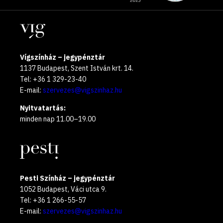
oldalak
year
Helyszínek
2025
Vígszínház – jegypénztár
1137 Budapest, Szent István krt. 14.
Tel: +36 1 329-23-40
E-mail:
szervezes@vigszinhaz.hu
Nyitvatartás:
minden nap 11.00–19.00
Pesti Színház – jegypénztár
1052 Budapest, Váci utca 9.
Tel: +36 1 266-55-57
E-mail:
szervezes@vigszinhaz.hu