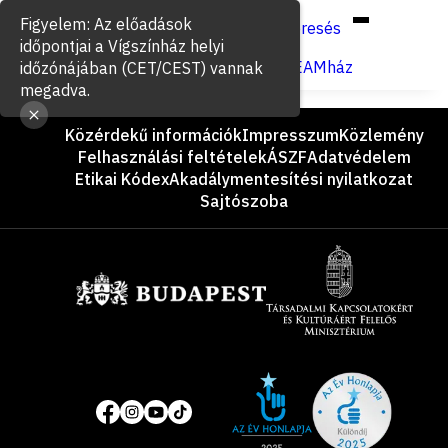
Hun
Eng
/
Figyelem: Az előadások
Keresés
időpontjai a Vígszínház helyi
Jegyvásárlás
VígSTREAMház
időzónájában (CET/CEST) vannak
megadva.
Lábléc
Közérdekű információk
Impresszum
Közlemény
Felhasználási feltételek
ÁSZF
Adatvédelem
Etikai Kódex
Akadálymentesítési nyilatkozat
Sajtószoba
Támogatók
Site
Közösségi
of
média
the