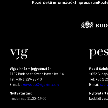
Közérdekű információk
Impresszum
Közl
Támogatók
Helyszínek
Vígszínház – jegypénztár
Pesti Szính
1137 Budapest, Szent István krt. 14.
1052 Budapes
Tel: +36 1 329-23-40
Tel: +36 1 
E-mail:
szervezes@vigszinhaz.hu
E-mail:
szer
Nyitvatartás:
Nyitvatartá
minden nap 11.00–19.00
keddtől vas