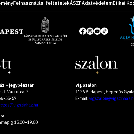
emény
Felhasználási feltételek
ÁSZF
Adatvédelem
Etikai Kó
Site
of
Közösségi
the
média
year
oldalak
2025
áz – jegypénztár
Víg Szalon
t, Váci utca 9.
1136 Budapest, Hegedűs Gyula 
266-55-57
E-mail:
vigszalon@vigszinhaz.h
vezes@vigszinhaz.hu
s:
árnapig 15.00–19.00