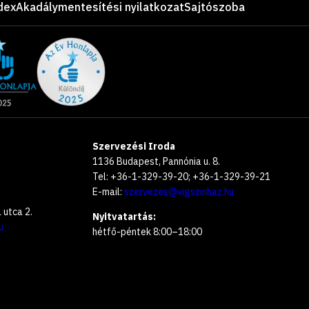
dex
Akadálymentesítési nyilatkozat
Sajtószoba
Szervezési Iroda
1136 Budapest, Pannónia u. 8.
Tel: +36-1-329-39-20; +36-1-329-39-21
E-mail:
szervezes@vigszinhaz.hu
utca 2.
Nyitvatartás:
u
hétfő-péntek 8:00–18:00