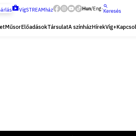
Hun
Eng
/
árlás
VígSTREAMház
Keresés
et
Műsor
Előadások
Társulat
A színház
Hírek
Víg+
Kapcsol