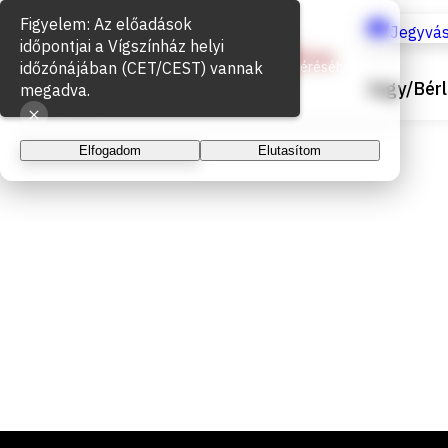
Figyelem: Az előadások
Sütik használata
Jegyvás
időpontjai a Vígszínház helyi
időzónájában (CET/CEST) vannak
Az oldal működéséhez és a látogatottság méréséhez
Jegy/Bérl
sütiket használunk. A folytatással elfogadja a sütik
megadva.
használatát.
Elfogadom
Elutasítom
Lábléc