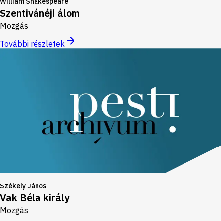
William Shakespeare
Szentivánéji álom
Mozgás
További részletek
Székely János
Vak Béla király
Mozgás