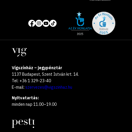
Site
Közösségi
of
média
the
oldalak
year
Helyszínek
2025
Vígszínház – jegypénztár
1137 Budapest, Szent István krt. 14.
Tel: +36 1 329-23-40
E-mail:
szervezes@vigszinhaz.hu
Nyitvatartás:
minden nap 11.00–19.00