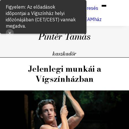
Hun
Eng
/
Keresés
Jegyvásárlás
VígSTREAMház
Pintér Tamás
kaszkadőr
Jelenlegi munkái a
Vígszínházban