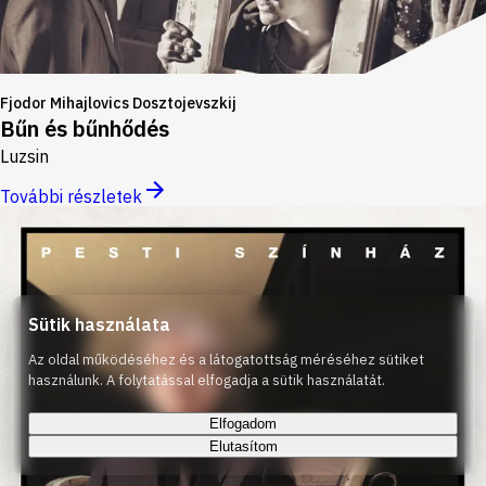
Fjodor Mihajlovics Dosztojevszkij
Bűn és bűnhődés
Luzsin
További részletek
Sütik használata
Az oldal működéséhez és a látogatottság méréséhez sütiket
használunk. A folytatással elfogadja a sütik használatát.
Elfogadom
Elutasítom