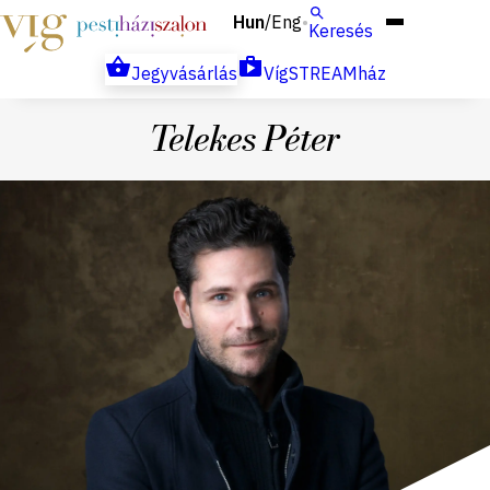
Hun
Eng
/
Keresés
Jegyvásárlás
VígSTREAMház
Telekes Péter