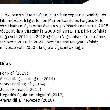
Portré,
1982-ben született Gútán. 2005-ben végzett a Színház- és
leírás
Filmművészeti Egyetemen Marton László és Forgács Péter
osztályában. Gyakorlati éveit a Vígszínházban töltötte. 2005-
től 2008-ig a Vígszínház, 2008-tól 2011-ig a Bárka Színház
tagja volt. 2011-től 2018-ig újra a Vígszínház társulatához
tartozott. 2018 és 2020 között a Pesti Magyar Színház
művésze volt. 2020 óta újra a Vígszínház tagja.
Díjak
Főnix díj (2019)
A kiscsillag is csillag díj (2014)
Story Ötcsillag-díj (2014)
Junior Prima díj (2012)
Hegedűs Gyula-emlékgyűrű (2012)
Ararát-díj, II. helyezett (2010)