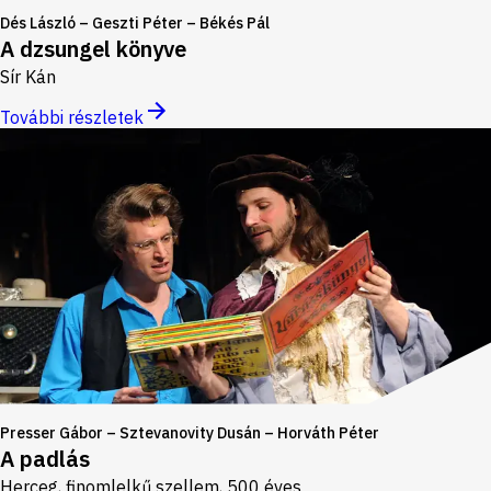
Dés László – Geszti Péter – Békés Pál
A dzsungel könyve
Sír Kán
További részletek
Presser Gábor – Sztevanovity Dusán – Horváth Péter
A padlás
Herceg, finomlelkű szellem, 500 éves