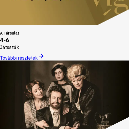
A Társulat
4-6
Játsszák
További részletek