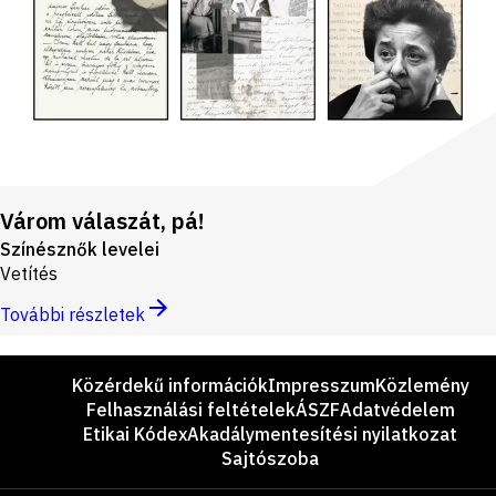
Várom válaszát, pá!
Színésznők levelei
Vetítés
További részletek
Lábléc
Közérdekű információk
Impresszum
Közlemény
Felhasználási feltételek
ÁSZF
Adatvédelem
Etikai Kódex
Akadálymentesítési nyilatkozat
Sajtószoba