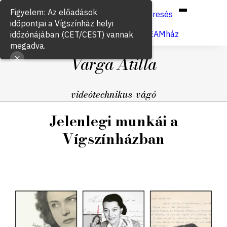
Hun
Eng
/
Figyelem: Az előadások
Keresés
időpontjai a Vígszínház helyi
Jegyvásárlás
VígSTREAMház
időzónájában (CET/CEST) vannak
megadva.
Varga Atilla
videótechnikus-vágó
Jelenlegi munkái a
Vígszínházban