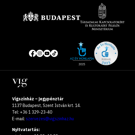
Támogatók
Site
Közösségi
of
média
the
oldalak
year
Helyszínek
2025
Vígszínház – jegypénztár
1137 Budapest, Szent István krt. 14.
Tel: +36 1 329-23-40
E-mail:
szervezes@vigszinhaz.hu
Nyitvatartás: