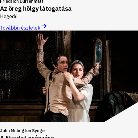
Friedrich Dürrenmatt
Az öreg hölgy látogatása
Hegedű
További részletek
John Millington Synge
A Nyugat császára