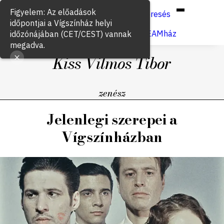
Hun
Eng
/
Figyelem: Az előadások
Keresés
időpontjai a Vígszínház helyi
Jegyvásárlás
VígSTREAMház
időzónájában (CET/CEST) vannak
megadva.
Kiss Vilmos Tibor
zenész
Jelenlegi szerepei a
Vígszínházban