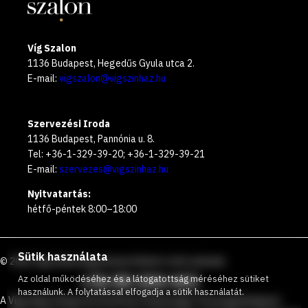
Víg Szalon
1136 Budapest, Hegedűs Gyula utca 2.
E-mail:
vigszalon@vigszinhaz.hu
Szervezési Iroda
1136 Budapest, Pannónia u. 8.
Tel: +36-1-329-39-20; +36-1-329-39-21
E-mail:
szervezes@vigszinhaz.hu
Nyitvatartás:
hétfő-péntek 8:00–18:00
Sütik használata
©
2026
Vígszínház
Ingyenesen hívható zöld számunk
:
+36 80 204 443
Az oldal működéséhez és a látogatottság méréséhez sütiket
használunk. A folytatással elfogadja a sütik használatát.
A Vígszínház Nonprofit Korlátolt Felelősségű Társaság Budapest