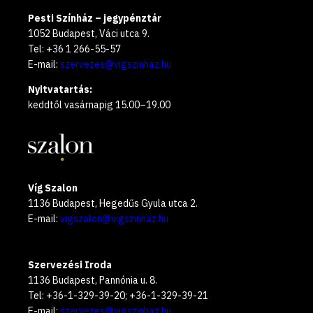
Pesti Színház – jegypénztár
1052 Budapest, Váci utca 9.
Tel: +36 1 266-55-57
E-mail:
szervezes@vigszinhaz.hu
Nyitvatartás:
keddtől vasárnapig 15.00–19.00
Víg Szalon
1136 Budapest, Hegedűs Gyula utca 2.
E-mail:
vigszalon@vigszinhaz.hu
Szervezési Iroda
1136 Budapest, Pannónia u. 8.
Tel: +36-1-329-39-20; +36-1-329-39-21
E-mail:
szervezes@vigszinhaz.hu