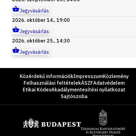
Jegyvásárlás
2026. október 14., 19:00
Jegyvásárlás
2026. október 25., 14:30
Jegyvásárlás
Lábléc
Közérdekű információk
Impresszum
Közlemény
Felhasználási feltételek
ÁSZF
Adatvédelem
Etikai Kódex
Akadálymentesítési nyilatkozat
Sajtószoba
Támogatók