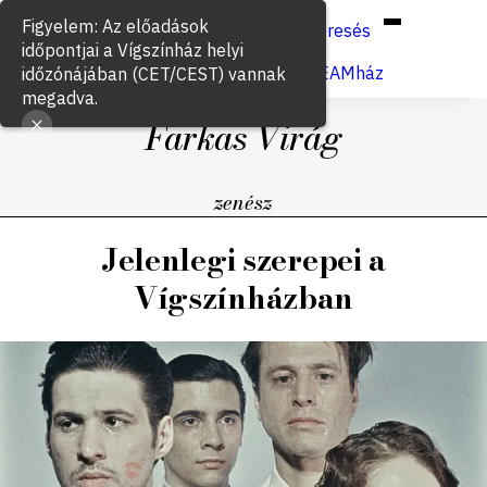
Hun
Eng
/
Figyelem: Az előadások
Keresés
időpontjai a Vígszínház helyi
Jegyvásárlás
VígSTREAMház
időzónájában (CET/CEST) vannak
megadva.
Farkas Virág
zenész
Jelenlegi szerepei a
Vígszínházban