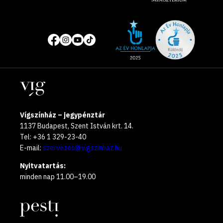
Site
Közösségi
of
média
the
oldalak
year
Helyszínek
2025
Vígszínház – jegypénztár
1137 Budapest, Szent István krt. 14.
Tel: +36 1 329-23-40
E-mail:
szervezes@vigszinhaz.hu
Nyitvatartás:
minden nap 11.00–19.00