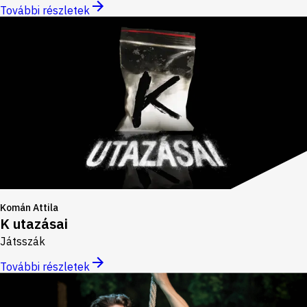
További részletek
Komán Attila
K utazásai
Játsszák
További részletek