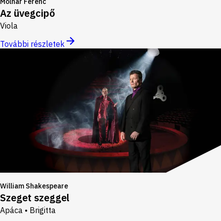
Molnár Ferenc
Az üvegcipő
Viola
További részletek
William Shakespeare
Szeget szeggel
Apáca • Brigitta