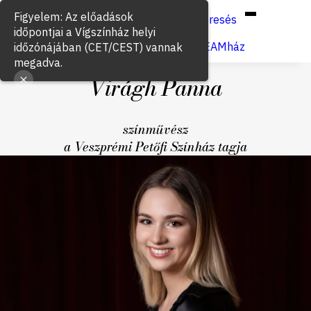
Hun
Eng
/
Keresés
Jegyvásárlás
VígSTREAMház
Virágh Panna
színművész
a Veszprémi Petőfi Színház tagja