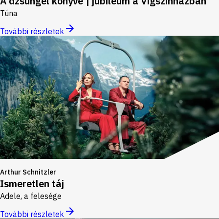
A dzsungel könyve | jubileum a Vígszínházban
Túna
További részletek
Arthur Schnitzler
Ismeretlen táj
Adele, a felesége
További részletek