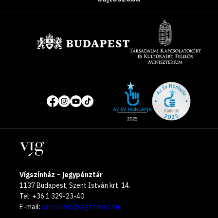
Támogatók
Site
Közösségi
of
média
the
oldalak
year
Helyszínek
2025
Vígszínház – jegypénztár
1137 Budapest, Szent István krt. 14.
Tel: +36 1 329-23-40
E-mail:
szervezes@vigszinhaz.hu