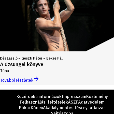
Dés László – Geszti Péter – Békés Pál
A dzsungel könyve
Túna
További részletek
Lábléc
Közérdekű információk
Impresszum
Közlemény
Felhasználási feltételek
ÁSZF
Adatvédelem
Etikai Kódex
Akadálymentesítési nyilatkozat
Sajtószoba