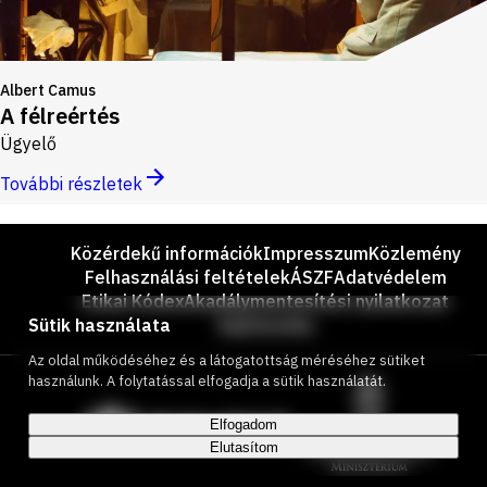
Albert Camus
A félreértés
Ügyelő
További részletek
Lábléc
Közérdekű információk
Impresszum
Közlemény
Felhasználási feltételek
ÁSZF
Adatvédelem
Etikai Kódex
Akadálymentesítési nyilatkozat
Sütik használata
Sajtószoba
Az oldal működéséhez és a látogatottság méréséhez sütiket
Támogatók
használunk. A folytatással elfogadja a sütik használatát.
Elfogadom
Elutasítom