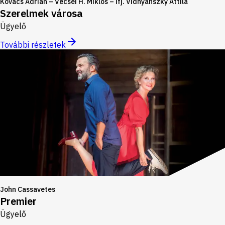
Kovács Adrián – Vecsei H. Miklós – ifj. Vidnyánszky Attila
Szerelmek városa
Ügyelő
További részletek
John Cassavetes
Premier
Ügyelő