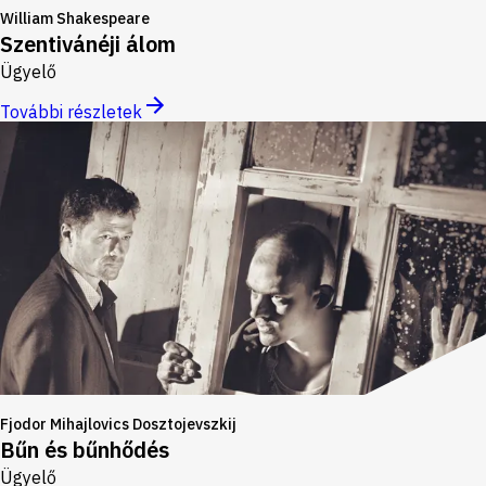
William Shakespeare
Szentivánéji álom
Ügyelő
További részletek
Fjodor Mihajlovics Dosztojevszkij
Bűn és bűnhődés
Ügyelő