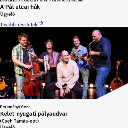
Dés László – Geszti Péter – Grecsó Krisztián
A Pál utcai fiúk
Ügyelő
További részletek
Bereményi Géza
Kelet-nyugati pályaudvar
(Cseh Tamás-est)
Ügyelő