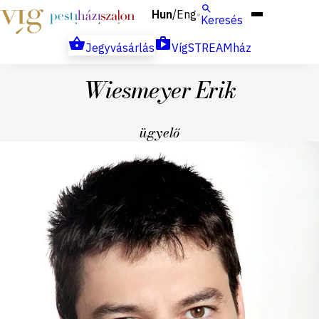
Hun
Eng
/
Keresés
Jegyvásárlás
VígSTREAMház
Wiesmeyer Erik
ügyelő