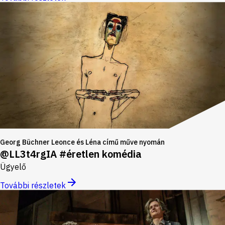
Georg Büchner Leonce és Léna című műve nyomán
@LL3t4rgIA #éretlen komédia
Ügyelő
További részletek