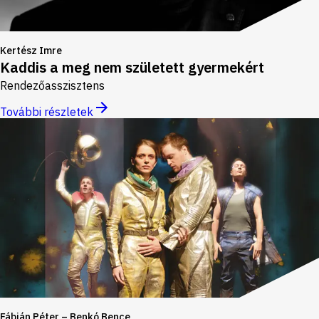
Kertész Imre
Kaddis a meg nem született gyermekért
Rendezőasszisztens
További részletek
Fábián Péter – Benkó Bence