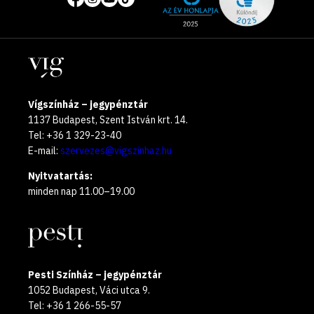
média
the
oldalak
year
Helyszínek
2025
Vígszínház – jegypénztár
1137 Budapest, Szent István krt. 14.
Tel: +36 1 329-23-40
E-mail:
szervezes@vigszinhaz.hu
Nyitvatartás:
minden nap 11.00–19.00
Pesti Színház – jegypénztár
1052 Budapest, Váci utca 9.
Tel: +36 1 266-55-57