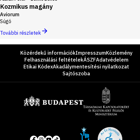
Kozmikus magány
Aviorum
Súgó
További részletek
Lábléc
Közérdekű információk
Impresszum
Közlemény
Felhasználási feltételek
ÁSZF
Adatvédelem
Etikai Kódex
Akadálymentesítési nyilatkozat
Sajtószoba
Támogatók
Site
Közösségi
of