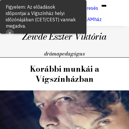
Hun
Eng
/
Figyelem: Az előadások
Keresés
időpontjai a Vígszínház helyi
Jegyvásárlás
VígSTREAMház
időzónájában (CET/CEST) vannak
megadva.
Zewde Eszter Viktória
drámapedagógus
Korábbi munkái a
Vígszínházban