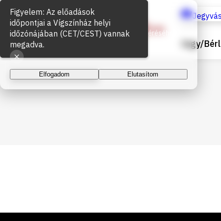
Figyelem: Az előadások
Sütik használata
Jegyvás
időpontjai a Vígszínház helyi
időzónájában (CET/CEST) vannak
Az oldal működéséhez és a látogatottság méréséhez
Jegy/Bérl
sütiket használunk. A folytatással elfogadja a sütik
megadva.
használatát.
Elfogadom
Elutasítom
Lábléc