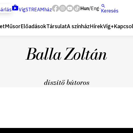
Hun
Eng
/
árlás
VígSTREAMház
Keresés
et
Műsor
Előadások
Társulat
A színház
Hírek
Víg+
Kapcsol
Balla Zoltán
díszítő bútoros