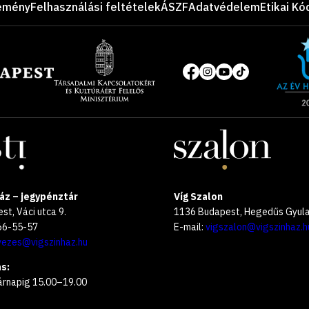
emény
Felhasználási feltételek
ÁSZF
Adatvédelem
Etikai Kó
Site
of
Közösségi
the
média
year
oldalak
2025
áz – jegypénztár
Víg Szalon
t, Váci utca 9.
1136 Budapest, Hegedűs Gyula 
266-55-57
E-mail:
vigszalon@vigszinhaz.h
vezes@vigszinhaz.hu
s:
árnapig 15.00–19.00