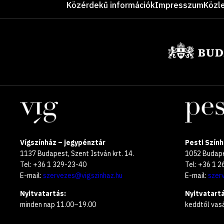
Közérdekű információk
Impresszum
Közl
Támogatók
Helyszínek
Vígszínház – jegypénztár
Pesti Szính
1137 Budapest, Szent István krt. 14.
1052 Budapes
Tel: +36 1 329-23-40
Tel: +36 1 
E-mail:
szervezes@vigszinhaz.hu
E-mail:
szer
Nyitvatartás:
Nyitvatartá
minden nap 11.00–19.00
keddtől vas