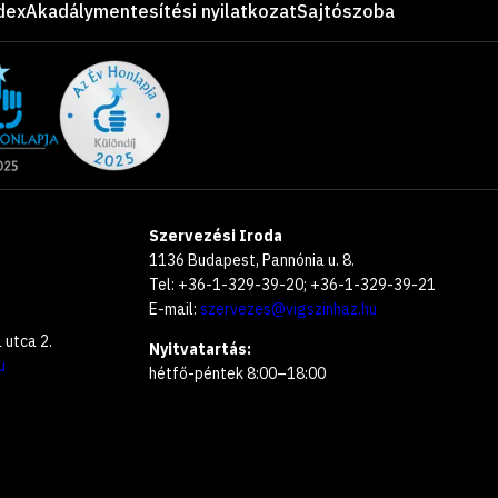
dex
Akadálymentesítési nyilatkozat
Sajtószoba
Szervezési Iroda
1136 Budapest, Pannónia u. 8.
Tel: +36-1-329-39-20; +36-1-329-39-21
E-mail:
szervezes@vigszinhaz.hu
utca 2.
Nyitvatartás:
u
hétfő-péntek 8:00–18:00