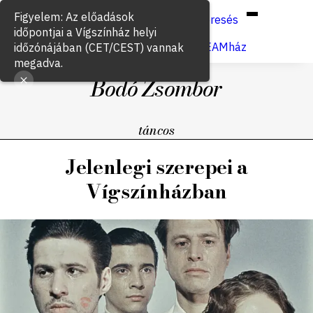
Hun
Eng
/
Figyelem: Az előadások
Keresés
időpontjai a Vígszínház helyi
Jegyvásárlás
VígSTREAMház
időzónájában (CET/CEST) vannak
megadva.
Bodó Zsombor
táncos
Jelenlegi szerepei a
Vígszínházban