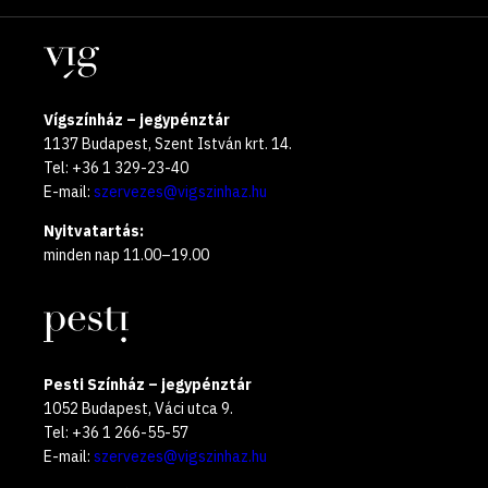
oldalak
year
Helyszínek
2025
Vígszínház – jegypénztár
1137 Budapest, Szent István krt. 14.
Tel: +36 1 329-23-40
E-mail:
szervezes@vigszinhaz.hu
Nyitvatartás:
minden nap 11.00–19.00
Pesti Színház – jegypénztár
1052 Budapest, Váci utca 9.
Tel: +36 1 266-55-57
E-mail:
szervezes@vigszinhaz.hu