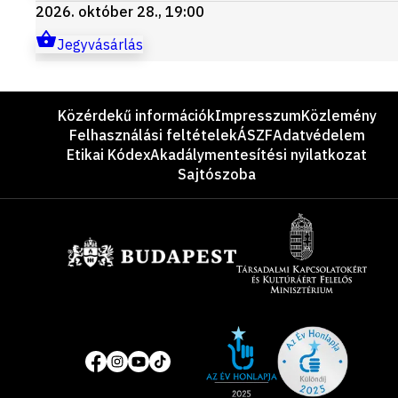
2026. október 28., 19:00
Jegyvásárlás
Lábléc
Közérdekű információk
Impresszum
Közlemény
Felhasználási feltételek
ÁSZF
Adatvédelem
Etikai Kódex
Akadálymentesítési nyilatkozat
Sajtószoba
Támogatók
Site
Közösségi
of
média
the