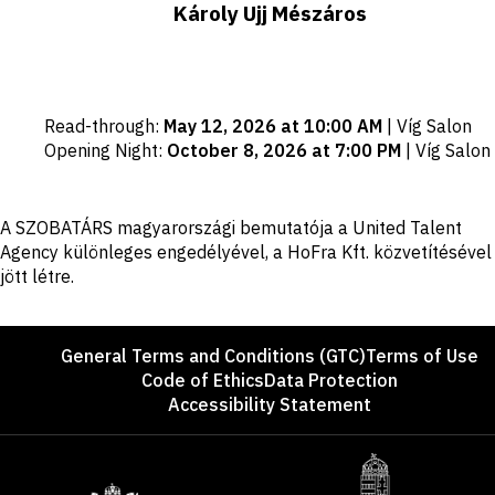
Károly Ujj Mészáros
Important
Read-through
:
May 12, 2026 at 10:00 AM
|
Víg Salon
dates
Opening Night
:
October 8, 2026 at 7:00 PM
|
Víg Salon
Disclaimer
A SZOBATÁRS magyarországi bemutatója a United Talent
Agency különleges engedélyével, a HoFra Kft. közvetítésével
jött létre.
Footer
General Terms and Conditions (GTC)
Terms of Use
Code of Ethics
Data Protection
Accessibility Statement
Sponsors