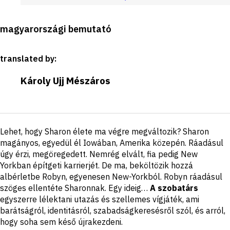
Production
magyarországi bemutató
details
translated by
:
Károly Ujj Mészáros
Short
Lehet, hogy Sharon élete ma végre megváltozik? Sharon
description
magányos, egyedül él Iowában, Amerika közepén. Ráadásul
úgy érzi, megöregedett. Nemrég elvált, fia pedig New
Yorkban építgeti karrierjét. De ma, beköltözik hozzá
albérletbe Robyn, egyenesen New-Yorkból. Robyn ráadásul
szöges ellentéte Sharonnak. Egy ideig…
A szobatárs
egyszerre lélektani utazás és szellemes vígjáték, ami
barátságról, identitásról, szabadságkeresésről szól, és arról,
hogy soha sem késő újrakezdeni.