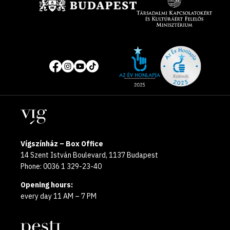
Site
Social
of
media
the
pages
year
Locations
2025
Vígszínház – Box Office
14 Szent István Boulevard, 1137 Budapest
Phone: 0036 1 329-23-40
Opening hours:
every day 11 AM – 7 PM