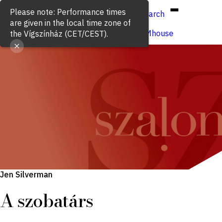
Hun
Eng
/
Please note: Performance times
Search
are given in the local time zone of
Buy ticket
VígSTREAMhouse
the Vígszínház (CET/CEST).
Jen Silverman
A szobatárs