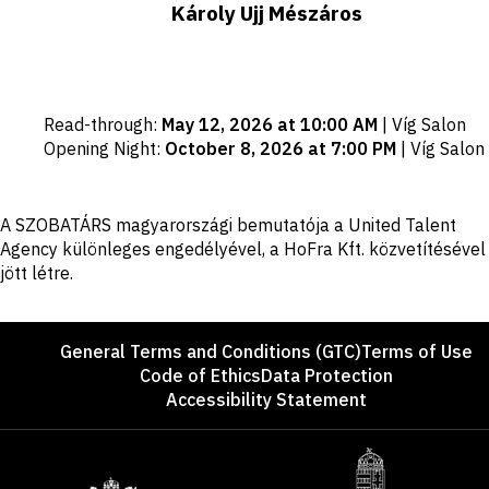
Károly Ujj Mészáros
Important
Read-through
:
May 12, 2026 at 10:00 AM
|
Víg Salon
dates
Opening Night
:
October 8, 2026 at 7:00 PM
|
Víg Salon
Disclaimer
A SZOBATÁRS magyarországi bemutatója a United Talent
Agency különleges engedélyével, a HoFra Kft. közvetítésével
jött létre.
Footer
General Terms and Conditions (GTC)
Terms of Use
Code of Ethics
Data Protection
Accessibility Statement
Sponsors