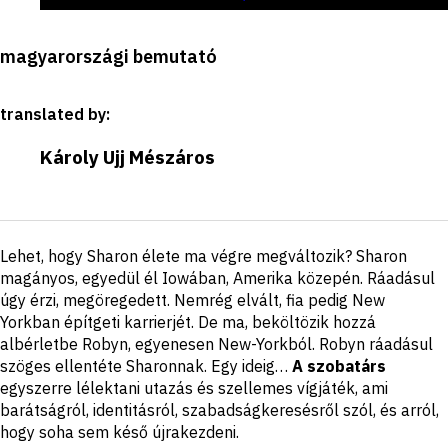
Production
magyarországi bemutató
details
translated by
:
Károly Ujj Mészáros
Short
Lehet, hogy Sharon élete ma végre megváltozik? Sharon
description
magányos, egyedül él Iowában, Amerika közepén. Ráadásul
úgy érzi, megöregedett. Nemrég elvált, fia pedig New
Yorkban építgeti karrierjét. De ma, beköltözik hozzá
albérletbe Robyn, egyenesen New-Yorkból. Robyn ráadásul
szöges ellentéte Sharonnak. Egy ideig…
A szobatárs
egyszerre lélektani utazás és szellemes vígjáték, ami
barátságról, identitásról, szabadságkeresésről szól, és arról,
hogy soha sem késő újrakezdeni.