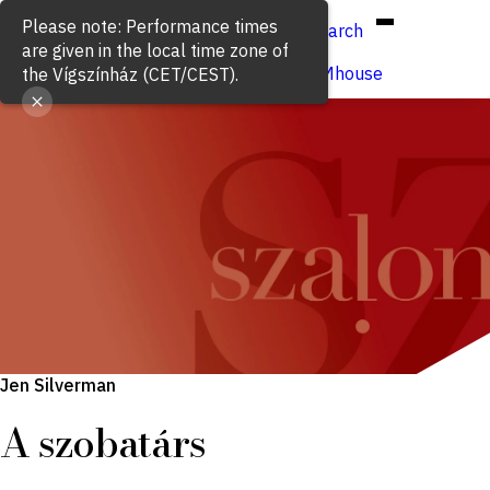
Hun
Eng
/
Please note: Performance times
Search
are given in the local time zone of
Buy ticket
VígSTREAMhouse
the Vígszínház (CET/CEST).
Jen Silverman
A szobatárs