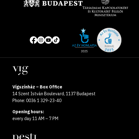
Site
Social
of
media
the
pages
year
Locations
2025
Vígszínház – Box Office
14 Szent István Boulevard, 1137 Budapest
Phone: 0036 1 329-23-40
Opening hours:
every day 11 AM – 7 PM