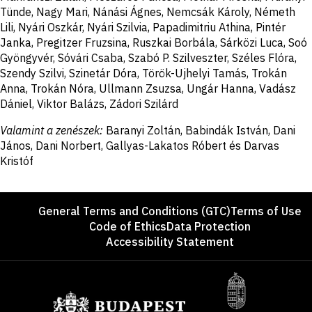
Tünde, Nagy Mari, Nánási Ágnes, Nemcsák Károly, Németh
Lili, Nyári Oszkár, Nyári Szilvia, Papadimitriu Athina, Pintér
Janka, Pregitzer Fruzsina, Ruszkai Borbála, Sárközi Luca, Soó
Gyöngyvér, Sóvári Csaba, Szabó P. Szilveszter, Széles Flóra,
Szendy Szilvi, Szinetár Dóra, Török-Ujhelyi Tamás, Trokán
Anna, Trokán Nóra, Ullmann Zsuzsa, Ungár Hanna, Vadász
Dániel, Viktor Balázs, Zádori Szilárd
Valamint a zenészek:
Baranyi Zoltán, Babindák István, Dani
János, Dani Norbert, Gallyas-Lakatos Róbert és Darvas
Kristóf
Footer
General Terms and Conditions (GTC)
Terms of Use
Code of Ethics
Data Protection
Accessibility Statement
Sponsors