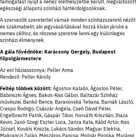
támogatást nyújt a nehéz élethelyzetbe került, megváltozott
egészségi állapotú színházi háttérdolgozóknak.
A szervezők szeretettel várnak minden színházszerető nézőt
és szakmabelit, aki jegyvásárlásával hozzá kíván járulni a
nemes célhoz, és részese szeretne lenni egy különleges
színházi élménynek.
A gála fővédnöke: Karácsony Gergely, Budapest
főpolgármestere
Az est háziasszonya: Peller Anna
Rendező: Peller Károly
Fellép többek között:
Ágoston Katalin, Ágoston Péter,
Bábinszki Ágnes, Bakos-Kiss Gábor, Baltazár Színház
művészei, Bankó Bence, Baranovska Tetiana, Barnák László,
Crespo Rodrigo, Császár Angela, Cseh Dávid Péter,
Engelbrecht Patrik, Gáspár Tibor, Horváth Krisztián, Ihaza
Kevin, Janó-Szegi Eszter Luca, Janza Kata, Kálid Artúr, Kiss
József, Kováts Kriszta, Lukács Sándor, Magyar Elektra,
Makranczi Zalán, Mészáros Pancsa, Molnár Piroska, Murányi