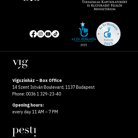
Site
Social
of
media
the
pages
year
Locations
2025
Vígszínház – Box Office
14 Szent István Boulevard, 1137 Budapest
Phone: 0036 1 329-23-40
Opening hours:
every day 11 AM – 7 PM