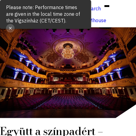
Hun
Eng
/
Please note: Performance times
Search
are given in the local time zone of
Buy ticket
VígSTREAMhouse
the Vígszínház (CET/CEST).
Együtt a színpadért –