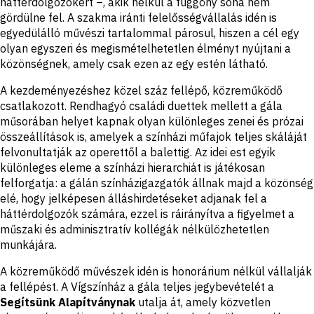
háttérdolgozókért –, akik nélkül a függöny soha nem
gördülne fel. A szakma iránti felelősségvállalás idén is
egyedülálló művészi tartalommal párosul, hiszen a cél egy
olyan egyszeri és megismételhetetlen élményt nyújtani a
közönségnek, amely csak ezen az egy estén látható.
A kezdeményezéshez közel száz fellépő, közreműködő
csatlakozott. Rendhagyó családi duettek mellett a gála
műsorában helyet kapnak olyan különleges zenei és prózai
összeállítások is, amelyek a színházi műfajok teljes skáláját
felvonultatják az operettől a balettig. Az idei est egyik
különleges eleme a színházi hierarchiát is játékosan
felforgatja: a gálán színházigazgatók állnak majd a közönség
elé, hogy jelképesen álláshirdetéseket adjanak fel a
háttérdolgozók számára, ezzel is ráirányítva a figyelmet a
műszaki és adminisztratív kollégák nélkülözhetetlen
munkájára.
A közreműködő művészek idén is honorárium nélkül vállalják
a fellépést. A Vígszínház a gála teljes jegybevételét a
Segítsünk Alapítványnak
utalja át, amely közvetlen