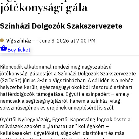
jótékonysági gála
Színházi Dolgozók Szakszervezete
Vígszínház
——
June 3, 2026 at 7:00 PM
Buy ticket
Short
Kilencedik alkalommal rendezi meg nagyszabású
description
jótékonysági gálaestjét a Színházi Dolgozók Szakszervezete
(SzíDoSz) június 3-án a Vígszínházban. A cél idén is a nehéz
helyzetbe került, egészségügyi okokból rászoruló színházi
háttérdolgozók támogatása. Együtt a színpadért – amely
nemcsak a segítségnyújtásról, hanem a színházi világ
sokszínűségének és erejének ünnepléséről is szól.
Győrtől Nyíregyházáig, Egertől Kaposvárig fognak össze a
művészek azokért a „láthatatlan” kollégákért –
kellékesekért, ügyelőkért, súgókért, díszítőkért és más