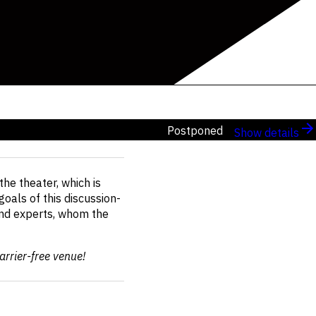
Postponed
Show details
the theater, which is
goals of this discussion-
 and experts, whom the
arrier-free venue!