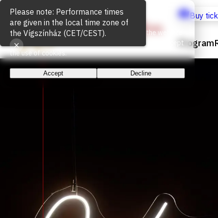
Please note: Performance times
Cookie Usage
Buy tic
are given in the local time zone of
the Vígszínház (CET/CEST).
We use cookies for the proper functioning of the website
Program
and to measure website traffic. By continuing, you accept
the use of cookies.
Accept
Decline