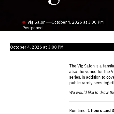
Víg Salon
——
October 4, 2026 at 3:00 PM
Postponed
Upcoming
October 4, 2026 at 3:00 PM
events
Short
The Víg Salon is a famili
description
also the venue for the V
series, in addition to co
public rarely sees toget
We would like to draw the
Run time:
1 hours and 