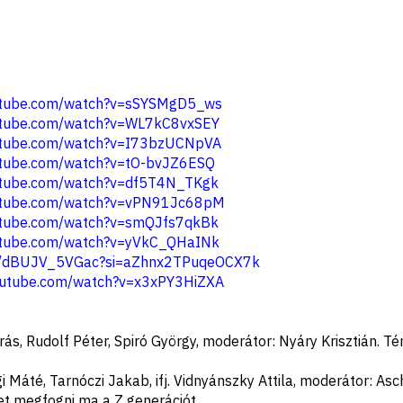
utube.com/watch?v=sSYSMgD5_ws
utube.com/watch?v=WL7kC8vxSEY
utube.com/watch?v=I73bzUCNpVA
utube.com/watch?v=tO-bvJZ6ESQ
utube.com/watch?v=df5T4N_TKgk
outube.com/watch?v=vPN91Jc68pM
utube.com/watch?v=smQJfs7qkBk
utube.com/watch?v=yVkC_QHaINk
be/dBUJV_5VGac?si=aZhnx2TPuqeOCX7k
outube.com/watch?v=x3xPY3HiZXA
ás, Rudolf Péter, Spiró György, moderátor: Nyáry Krisztián. T
 Máté, Tarnóczi Jakab, ifj. Vidnyánszky Attila, moderátor: As
et megfogni ma a Z generációt.