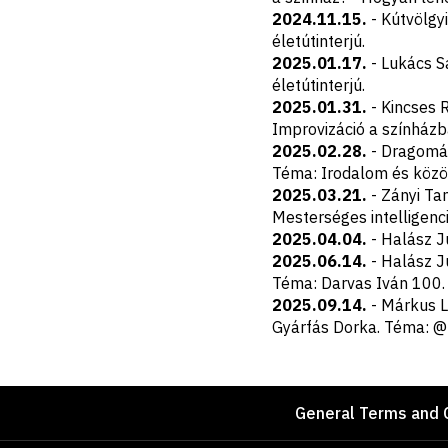
2024.11.15.
- Kútvölgyi
életútinterjú.
2025.01.17.
- Lukács S
életútinterjú.
2025.01.31.
- Kincses 
Improvizáció a színházb
2025.02.28.
- Dragomán 
Téma: Irodalom és közö
2025.03.21.
- Zányi Tam
Mesterséges intelligenc
2025.04.04.
- Halász Ju
2025.06.14.
- Halász J
Téma: Darvas Iván 100. 
2025.09.14.
- Márkus Lu
Gyárfás Dorka. Téma: 
Footer
General Terms and 