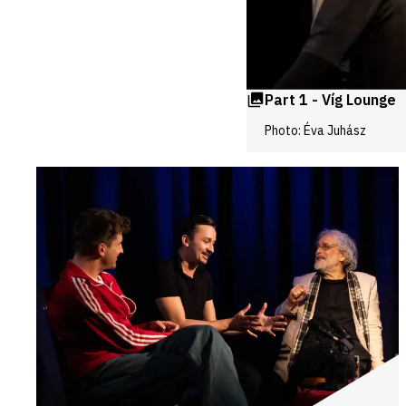
Part 1 - Víg Lounge
Photo: Éva Juhász
Videos
and
galleries