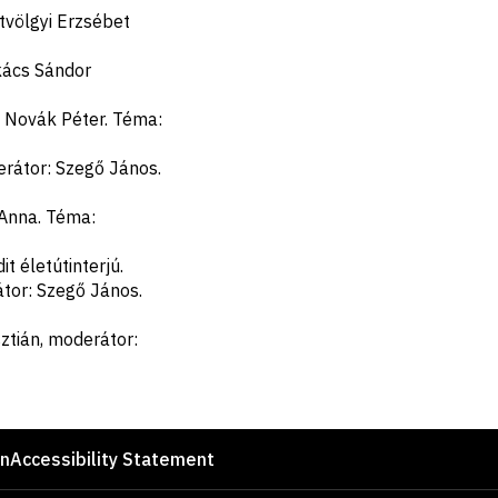
tvölgyi Erzsébet
kács Sándor
: Novák Péter. Téma:
derátor: Szegő János.
 Anna. Téma:
t életútinterjú.
átor: Szegő János.
sztián, moderátor:
on
Accessibility Statement