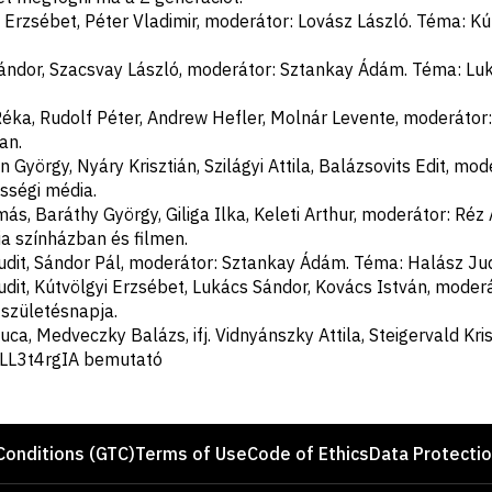
 Erzsébet, Péter Vladimir, moderátor: Lovász László. Téma: Kú
ándor, Szacsvay László, moderátor: Sztankay Ádám. Téma: Lu
Réka, Rudolf Péter, Andrew Hefler, Molnár Levente, moderátor
an.
György, Nyáry Krisztián, Szilágyi Attila, Balázsovits Edit, mo
sségi média.
ás, Baráthy György, Giliga Ilka, Keleti Arthur, moderátor: Réz
ia színházban és filmen.
dit, Sándor Pál, moderátor: Sztankay Ádám. Téma: Halász Judi
udit, Kútvölgyi Erzsébet, Lukács Sándor, Kovács István, moder
születésnapja.
ca, Medveczky Balázs, ifj. Vidnyánszky Attila, Steigervald Kri
@LL3t4rgIA bemutató
Conditions (GTC)
Terms of Use
Code of Ethics
Data Protecti