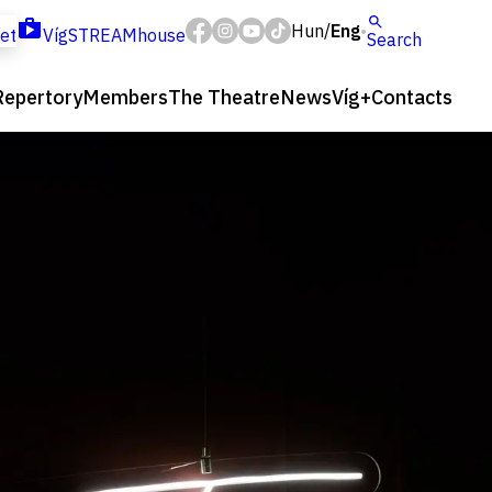
Hun
Eng
/
ket
VígSTREAMhouse
Search
Repertory
Members
The Theatre
News
Víg+
Contacts