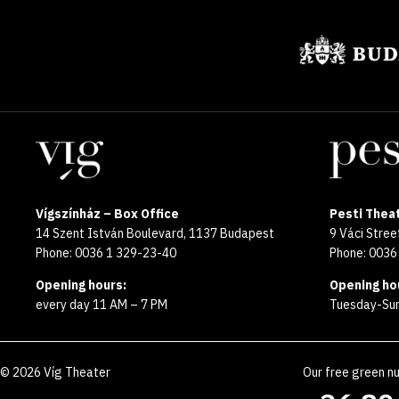
Sponsors
Locations
Vígszínház – Box Office
Pesti Theat
14 Szent István Boulevard, 1137 Budapest
9 Váci Stre
Phone: 0036 1 329-23-40
Phone: 0036
Opening hours:
Opening ho
every day 11 AM – 7 PM
Tuesday-Sun
©
2026
Víg Theater
Our free green n