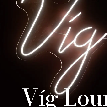
Víg Lou