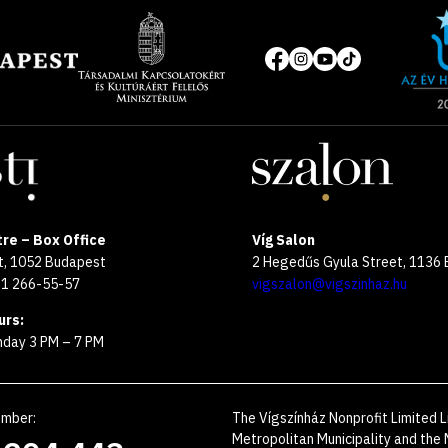
Site
of
Social
the
media
year
pages
2025
re – Box Office
Víg Salon
et, 1052 Budapest
2 Hegedűs Gyula Street, 1136
 1 266-55-57
vigszalon@vigszinhaz.hu
urs:
day 3 PM – 7 PM
umber
:
The Vígszínház Nonprofit Limited L
Metropolitan Municipality and the M