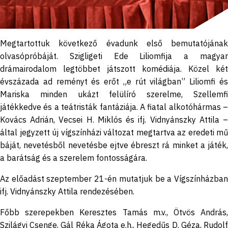
Megtartottuk következő évadunk első bemutatójának
olvasópróbáját. Szigligeti Ede Liliomfija a magyar
drámairodalom legtöbbet játszott komédiája. Közel két
évszázada ad reményt és erőt „e rút világban” Liliomfi és
Mariska minden ukázt felülíró szerelme, Szellemfi
játékkedve és a teátristák fantáziája. A fiatal alkotóhármas –
Kovács Adrián, Vecsei H. Miklós és ifj. Vidnyánszky Attila –
által jegyzett új vígszínházi változat megtartva az eredeti mű
báját, nevetésből nevetésbe ejtve ébreszt rá minket a játék,
a barátság és a szerelem fontosságára.
Az előadást szeptember 21-én mutatjuk be a Vígszínházban
ifj. Vidnyánszky Attila rendezésében.
Főbb szerepekben Keresztes Tamás m.v., Ötvös András,
Szilágyi Csenge, Gál Réka Ágota e.h., Hegedűs D. Géza, Rudolf