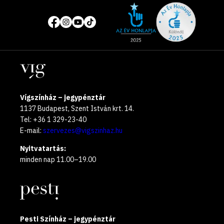
Site
Közösségi
of
média
the
oldalak
year
Helyszínek
2025
Vígszínház – jegypénztár
1137 Budapest, Szent István krt. 14.
Tel: +36 1 329-23-40
E-mail:
szervezes@vigszinhaz.hu
Nyitvatartás:
minden nap 11.00–19.00
Pesti Színház – jegypénztár