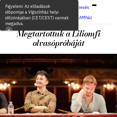
Hun
Eng
/
Figyelem: Az előadások
Keresés
időpontjai a Vígszínház helyi
Jegyvásárlás
VígSTREAMház
időzónájában (CET/CEST) vannak
megadva.
Megtartottuk a Liliomfi
olvasópróbáját
2024. május 3.