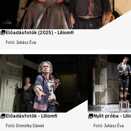
Előadásfotók (2025) - Liliomfi
Fotó: Juhász Éva
Videók
és
galériák
Előadásfotók - Liliomfi
Nyílt próba - Lili
Fotó: Dömölky Dániel
Fotó: Juhász Éva