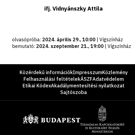
ifj. Vidnyánszky Attila
Fontos
olvasópróba
:
2024. április 29., 10:00
|
Vígszínház
dátumok
bemutató
:
2024. szeptember 21., 19:00
|
Vígszínház
Lábléc
Közérdekű információk
Impresszum
Közlemény
Felhasználási feltételek
ÁSZF
Adatvédelem
Etikai Kódex
Akadálymentesítési nyilatkozat
Sajtószoba
Támogatók