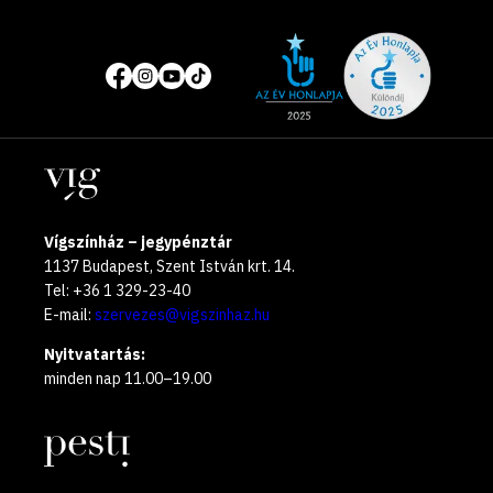
Site
Közösségi
of
média
the
oldalak
year
Helyszínek
2025
Vígszínház – jegypénztár
1137 Budapest, Szent István krt. 14.
Tel: +36 1 329-23-40
E-mail:
szervezes@vigszinhaz.hu
Nyitvatartás:
minden nap 11.00–19.00