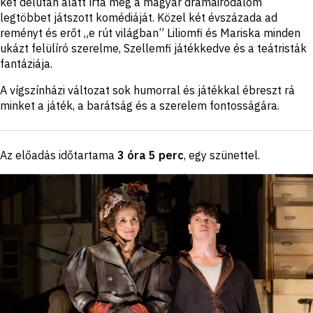
két délután alatt írta meg a magyar drámairodalom
legtöbbet játszott komédiáját. Közel két évszázada ad
reményt és erőt „e rút világban” Liliomfi és Mariska minden
ukázt felülíró szerelme, Szellemfi játékkedve és a teátristák
fantáziája.
A vígszínházi változat sok humorral és játékkal ébreszt rá
minket a játék, a barátság és a szerelem fontosságára.
Az előadás időtartama
3 óra 5 perc
, egy szünettel
.