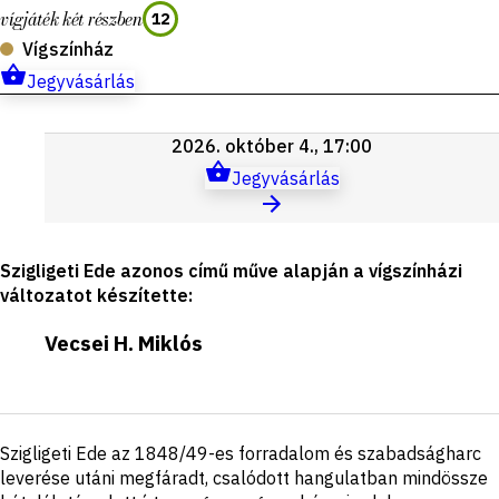
vígjáték két részben
12
Vígszínház
Jegyvásárlás
Következő
2026. október 4., 17:00
előadások
Jegyvásárlás
Szigligeti Ede azonos című műve alapján a vígszínházi
változatot készítette
:
Vecsei H. Miklós
Rövid
Szigligeti Ede az 1848/49-es forradalom és szabadságharc
ismertető
leverése utáni megfáradt, csalódott hangulatban mindössze