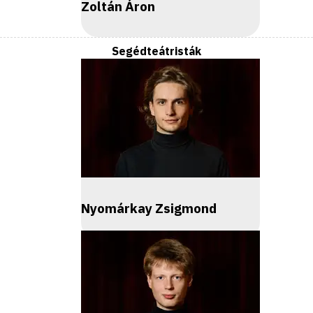
Zoltán Áron
Segédteátristák
Nyomárkay Zsigmond