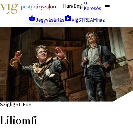
Hun
Eng
/
Keresés
Jegyvásárlás
VígSTREAMház
Szigligeti Ede
Liliomfi