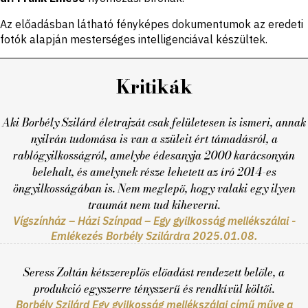
Az előadásban látható fényképes dokumentumok az eredeti
fotók alapján mesterséges intelligenciával készültek.
Kritikák
Aki Borbély Szilárd életrajzát csak felületesen is ismeri, annak
nyilván tudomása is van a szüleit ért támadásról, a
rablógyilkosságról, amelybe édesanyja 2000 karácsonyán
belehalt, és amelynek része lehetett az író 2014-es
öngyilkosságában is. Nem meglepő, hogy valaki egy ilyen
traumát nem tud kiheverni.
Vígszínház – Házi Színpad – Egy gyilkosság mellékszálai -
Emlékezés Borbély Szilárdra 2025.01.08.
Seress Zoltán kétszereplős előadást rendezett belőle, a
produkció egyszerre tényszerű és rendkívül költői.
Borbély Szilárd Egy gyilkosság mellékszálai című műve a