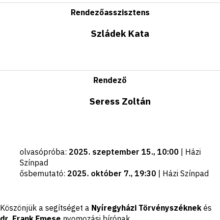
Rendezőasszisztens
Szládek Kata
Rendező
Seress Zoltán
Fontos
olvasópróba
:
2025. szeptember 15., 10:00
|
Házi
dátumok
Színpad
ősbemutató
:
2025. október 7., 19:30
|
Házi Színpad
Jogi
Köszönjük a segítséget a
Nyíregyházi Törvényszéknek
és
nyilatkozat
dr. Frank Emese
nyomozási bírónak.