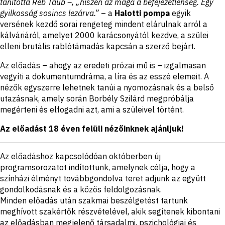
tanította Reb Taub –, „hiszen az maga a befejezetlenség. Egy
gyilkosság sosincs lezárva.”
– a
Halotti pompa
egyik
versének kezdő sorai rengeteg mindent elárulnak arról a
kálváriáról, amelyet 2000 karácsonyától kezdve, a szülei
elleni brutális rablótámadás kapcsán a szerző bejárt.
Az előadás – ahogy az eredeti prózai mű is – izgalmasan
vegyíti a dokumentumdráma, a líra és az esszé elemeit. A
nézők egyszerre lehetnek tanúi a nyomozásnak és a belső
utazásnak, amely során Borbély Szilárd megpróbálja
megérteni és elfogadni azt, ami a szüleivel történt.
Az előadást 18 éven felüli nézőinknek ajánljuk!
Az előadáshoz kapcsolódóan októberben új
programsorozatot indítottunk, amelynek célja, hogy a
színházi élményt továbbgondolva teret adjunk az együtt
gondolkodásnak és a közös feldolgozásnak.
Minden előadás után szakmai beszélgetést tartunk
meghívott szakértők részvételével, akik segítenek kibontani
az előadásban megjelenő társadalmi, pszichológiai és