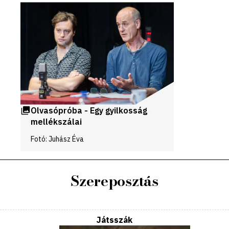
Videók
és
galériák
Olvasópróba - Egy gyilkosság
mellékszálai
Fotó: Juhász Éva
Szereposztás
Játsszák