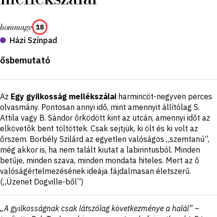
hommage
18
Házi Színpad
Produkció
ősbemutató
leírása
Rövid
Az
Egy gyilkosság mellékszálai
harmincöt-negyven perces
ismertető
olvasmány. Pontosan annyi idő, mint amennyit állítólag S.
Attila vagy B. Sándor őrködött kint az utcán, amennyi időt az
elkövetők bent töltöttek. Csak sejtjük, ki ölt és ki volt az
őrszem. Borbély Szilárd az egyetlen valóságos „szemtanú”,
még akkor is, ha nem talált kiutat a labirintusból. Minden
betűje, minden szava, minden mondata hiteles. Mert az ő
valóságértelmezésének ideája fájdalmasan életszerű.
(„Üzenet Dogville-ből”)
„A gyilkosságnak csak látszólag következménye a halál” –