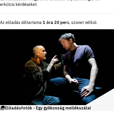
erkölcsi kérdéseket.
Az előadás időtartama
1 óra 20 perc
, szünet nélkül
.
Előadásfotók - Egy gyilkosság mellékszálai