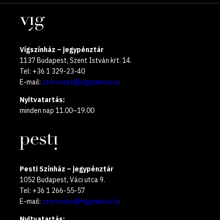
oldalak
year
Helyszínek
2025
Vígszínház – jegypénztár
1137 Budapest, Szent István krt. 14.
Tel: +36 1 329-23-40
E-mail:
szervezes@vigszinhaz.hu
Nyitvatartás:
minden nap 11.00–19.00
Pesti Színház – jegypénztár
1052 Budapest, Váci utca 9.
Tel: +36 1 266-55-57
E-mail:
szervezes@vigszinhaz.hu
Nyitvatartás: