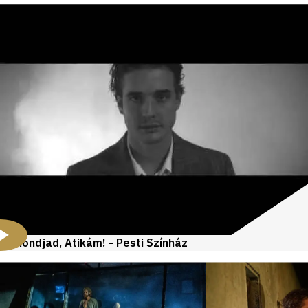
Mondjad, Atikám! - Pesti Színház
Videók
és
galériák