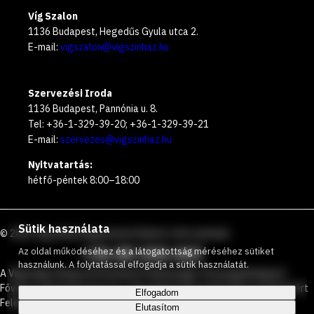
Víg Szalon
1136 Budapest, Hegedűs Gyula utca 2.
E-mail:
vigszalon@vigszinhaz.hu
Szervezési Iroda
1136 Budapest, Pannónia u. 8.
Tel: +36-1-329-39-20; +36-1-329-39-21
E-mail:
szervezes@vigszinhaz.hu
Nyitvatartás:
hétfő-péntek 8:00–18:00
Sütik használata
©
2026
Vígszínház
Ingyenesen hívható zöld számunk
:
+36 80 204 443
Az oldal működéséhez és a látogatottság méréséhez sütiket
használunk. A folytatással elfogadja a sütik használatát.
A Vígszínház Nonprofit Korlátolt Felelősségű Társaság Budapest
Főváros Önkormányzata és a Társadalmi Kapcsolatokért és Kultúráért
Elfogadom
Felelős Minisztérium által közösen működtetett színház.
Elutasítom