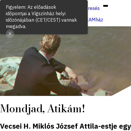
Hun
Eng
/
Keresés
Jegyvásárlás
VígSTREAMház
Mondjad, Atikám!
Vecsei H. Miklós József Attila-estje egy