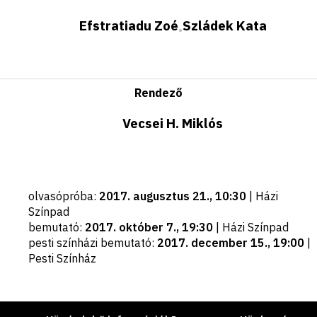
Efstratiadu Zoé
Szládek Kata
•
Rendező
Vecsei H. Miklós
Fontos
olvasópróba
:
2017. augusztus 21., 10:30
|
Házi
dátumok
Színpad
bemutató
:
2017. október 7., 19:30
|
Házi Színpad
pesti színházi bemutató
:
2017. december 15., 19:00
|
Pesti Színház
Lábléc