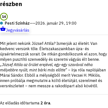
részben
14
Pesti Színház
——
2026. január 29., 19:00
Jegyvásárlás
Rövid
Mit jelent nekünk József Attila? Ismerjük az életét. Van
ismertető
kedvenc versünk tőle. Életszakaszainkban újra- és
újraértelmezzük sorait. De ritkán gondolkozunk el azon, hogy
milyen pusztító szenvedély és szeretni vágyás élt benne.
„József Attila az őrület erejével, egy-egy szavával néha
mélyebbre nyúlt, mint bárki más előtte”
– írja róla naplójában
Márai Sándor. Ebből a mélységből merít Vecsei H. Miklós,
innen próbálja megmutatni a költő életútját, szerelmeit és
versrészleteit – nem messze a rakodópart alsó kövétől.
Az előadás időtartama
2 óra
.