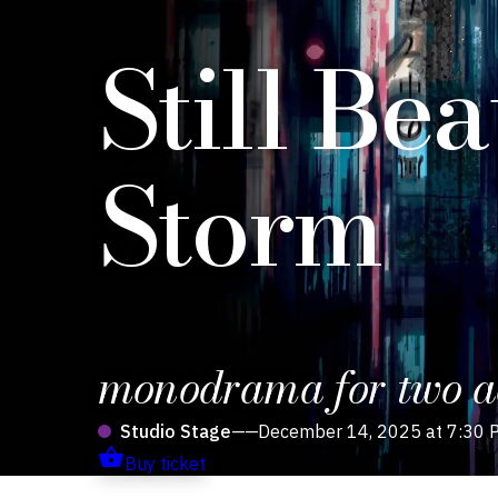
Still Bea
Storm
monodrama for two ac
Studio Stage
——
December 14, 2025 at 7:30 
Buy ticket
Production