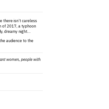
e there isn’t careless
umn of 2017, a typhoon
ndy, dreamy night…
the audience to the
nant women, people with