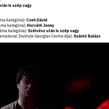
után is szép vagy
ma kategória):
Cseh Dávid
áma kategória):
Horváth Jenny
áma kategória):
Szélvész után is szép vagy
ernational Institute Georgian Centre díja):
Szántó Balázs