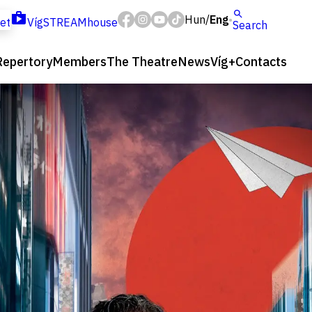
Hun
Eng
/
ket
VígSTREAMhouse
Search
Repertory
Members
The Theatre
News
Víg+
Contacts