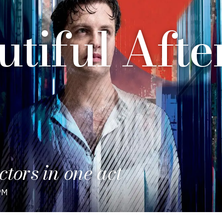
utiful Afte
tors in one act
PM