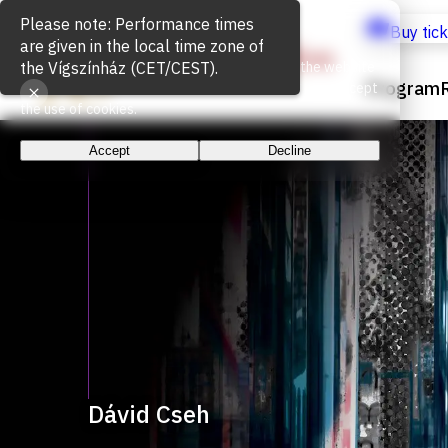
Cookie Usage
Buy tic
We use cookies for the proper functioning of the website
Program
and to measure website traffic. By continuing, you accept
the use of cookies.
Accept
Decline
Dávid Cseh