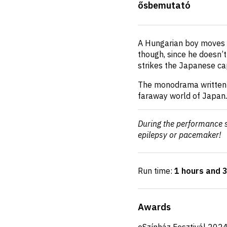
ősbemutató
details
Short
A Hungarian boy moves to
description
though, since he doesn’t 
strikes the Japanese cap
The monodrama written fo
faraway world of Japan
During the performance 
epilepsy or pacemaker!
Run time:
1 hours and 
Awards
eSzínház Fesztivál 2024