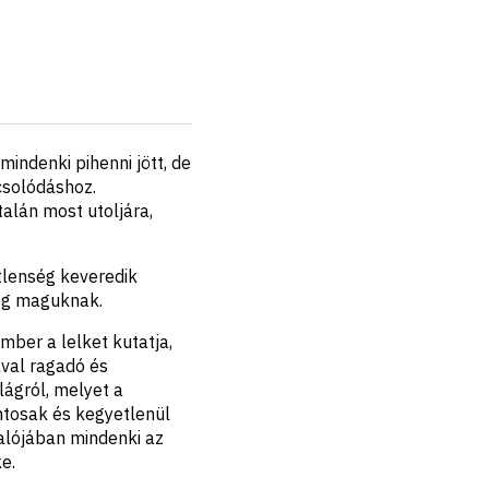
indenki pihenni jött, de
csolódáshoz.
alán most utoljára,
űtlenség keveredik
eg maguknak.
mber a lelket kutatja,
ával ragadó és
lágról, melyet a
ntosak és kegyetlenül
alójában mindenki az
e.