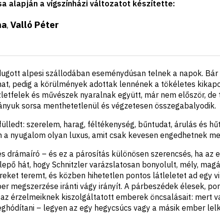
sa alapján a vígszínházi változatot készítette
:
na
Valló Péter
,
dugott alpesi szállodában eseménydúsan telnek a napok. Bár m
mat, pedig a körülmények adottak lennének a tökéletes kikap
letfelek és művészek nyaralnak együtt, már nem először, de t
ányuk sorsa menthetetlenül és végzetesen összegabalyodik.
fülledt: szerelem, harag, féltékenység, bűntudat, árulás és h
n a nyugalom olyan luxus, amit csak kevesen engedhetnek m
és drámaíró – és ez a párosítás különösen szerencsés, ha az e
glepő hát, hogy Schnitzler varázslatosan bonyolult, mély, mag
eket teremt, és közben hihetetlen pontos látleletet ad egy vi
r megszerzése iránti vágy irányít. A párbeszédek élesek, po
 az érzelmeiknek kiszolgáltatott emberek öncsalásait: mert v
ghódítani – legyen az egy hegycsúcs vagy a másik ember lelk