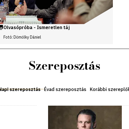
Olvasópróba - Ismeretlen táj
Fotó: Dömölky Dániel
Szereposztás
Napi szereposztás
Évad szereposztás
Korábbi szereplő