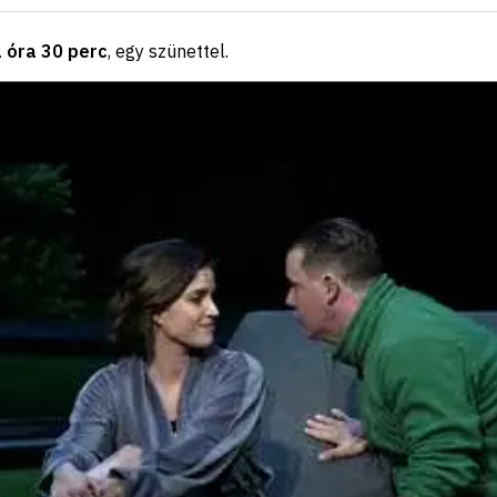
2 óra 30 perc
, egy szünettel
.