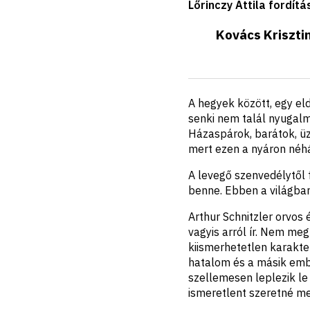
Lőrinczy Attila fordítá
Kovács Kriszti
Rövid
A hegyek között, egy el
ismertető
senki nem talál nyugal
Házaspárok, barátok, üz
mert ezen a nyáron néh
A levegő szenvedélytől 
benne. Ebben a világba
Arthur Schnitzler orvos 
vagyis arról ír. Nem me
kiismerhetetlen karakter
hatalom és a másik embe
szellemesen leplezik le
ismeretlent szeretné me