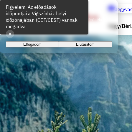
Sütik használata
Jegyvás
Az oldal működéséhez és a látogatottság méréséhez
Jegy/Bérl
sütiket használunk. A folytatással elfogadja a sütik
használatát.
Elfogadom
Elutasítom