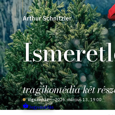
Arthur Schnitzler
Ismeretl
tragikomédia két rés
Vígszínház
——
2026. március 13., 19:00
Jegyvásárlás