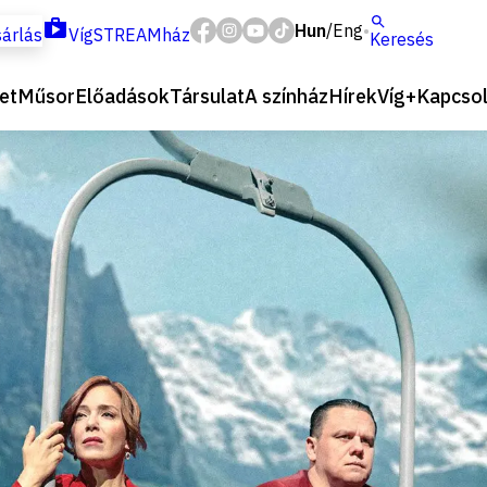
Hun
Eng
/
árlás
VígSTREAMház
Keresés
et
Műsor
Előadások
Társulat
A színház
Hírek
Víg+
Kapcsol