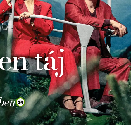
en táj
zben
14