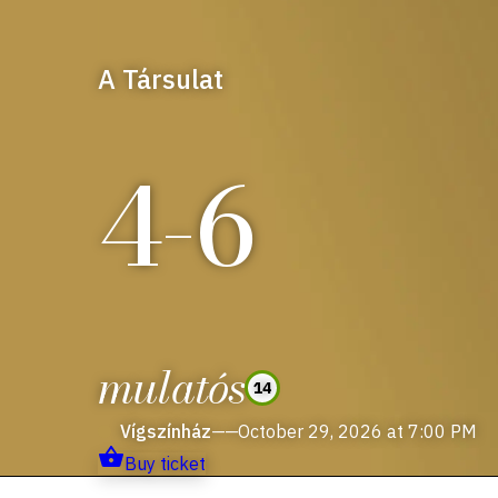
A Társulat
4-6
mulatós
14
Vígszínház
——
October 29, 2026 at 7:00 PM
Buy ticket