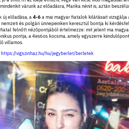
indenkit várunk az előadásra, Marika nénit is, aztán beszélü
 új előadása, a
4-6
a mai magyar fiatalok kilátásait vizsgálja 
nemzeti és polgári ünnepeinken keresztül bontja ki kérdésfelv
 fiatal felnőtt nézőpontjából értelmezze: mit jelent ma magyar
nikus pontja, a 4es6os kocsma, amely egyszerre kiindulópont
ő villamos.
:
https://vigszinhaz.hu/hu/jegyberlet/berletek