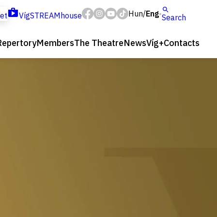
Hun
Eng
/
ket
VígSTREAMhouse
Search
Repertory
Members
The Theatre
News
Víg+
Contacts