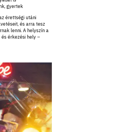
nk, gyertek
az érettségi utáni
etéseit, és arra tesz
nak lenni. A helyszín a
 és érkezési hely –