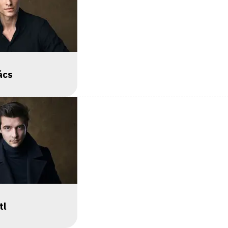
ács
tl