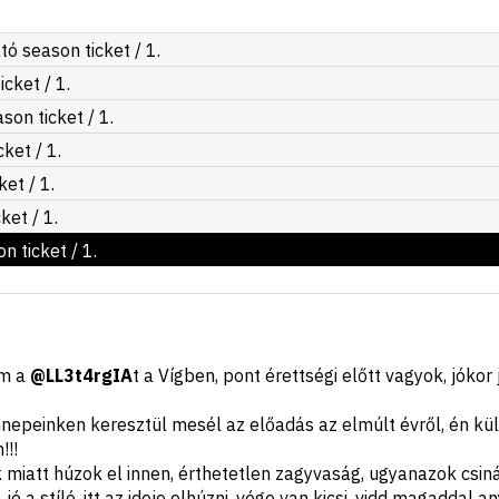
tó
season ticket
/ 1.
icket
/ 1.
ason ticket
/ 1.
cket
/ 1.
ket
/ 1.
cket
/ 1.
on ticket
/ 1.
am a
@LL3t4rgIA
t a Vígben, pont érettségi előtt vagyok, jókor
epeinken keresztül mesél az előadás az elmúlt évről, én kül
!!
 miatt húzok el innen, érthetetlen zagyvaság, ugyanazok csiná
ó a stíló, itt az ideje elhúzni, vége van kicsi, vidd magaddal an