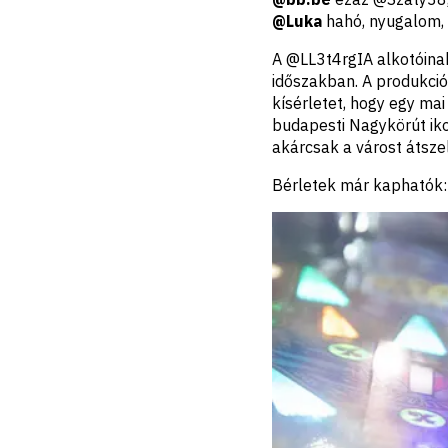
@Luka
hahó, nyugalom, m
A @LL3t4rgIA alkotóinak
időszakban. A produkció 
kísérletet, hogy egy mai
budapesti Nagykörút iko
akárcsak a várost átszel
Bérletek már kaphatók