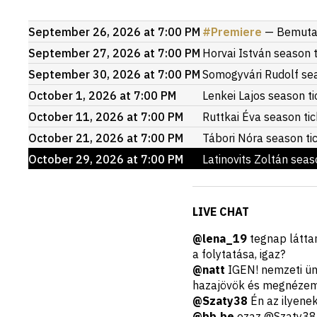
Upcoming
September 26, 2026 at 7:00 PM
#
Premiere
—
Bemuta
events
September 27, 2026 at 7:00 PM
Horvai István
season t
September 30, 2026 at 7:00 PM
Somogyvári Rudolf
se
October 1, 2026 at 7:00 PM
Lenkei Lajos
season ti
October 11, 2026 at 7:00 PM
Ruttkai Éva
season tic
October 21, 2026 at 7:00 PM
Tábori Nóra
season ti
October 29, 2026 at 7:00 PM
Latinovits Zoltán
seas
Short
LIVE CHAT
description
@lena_19
tegnap látt
a folytatása, igaz?
@natt
IGEN! nemzeti ünn
hazajövök és megnézem!
@Szaty38
Én az ilyenek
@bb.be
ezaz @Szaty38, j