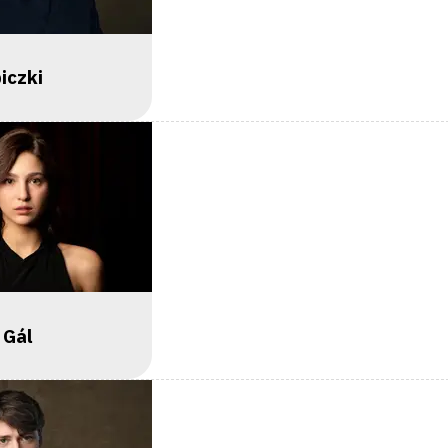
iczki
 Gál