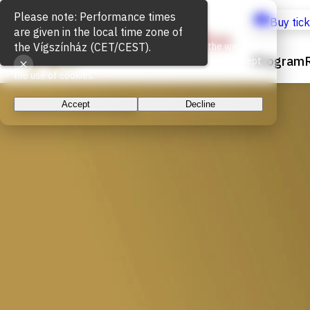
Cookie Usage
Buy tic
We use cookies for the proper functioning of the website
Program
and to measure website traffic. By continuing, you accept
the use of cookies.
Accept
Decline