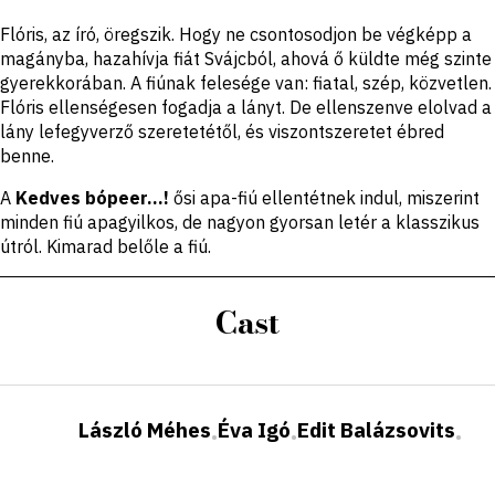
Short
Flóris, az író, öregszik. Hogy ne csontosodjon be végképp a
description
magányba, hazahívja fiát Svájcból, ahová ő küldte még szinte
gyerekkorában. A fiúnak felesége van: fiatal, szép, közvetlen.
Flóris ellenségesen fogadja a lányt. De ellenszenve elolvad a
lány lefegyverző szeretetétől, és viszontszeretet ébred
benne.
A
Kedves bópeer…!
ősi apa-fiú ellentétnek indul, miszerint
minden fiú apagyilkos, de nagyon gyorsan letér a klasszikus
útról. Kimarad belőle a fiú.
Cast
László Méhes
Éva Igó
Edit Balázsovits
•
•
•