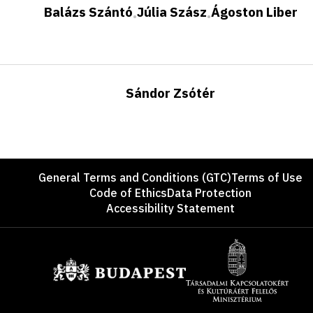
Balázs Szántó
Júlia Szász
Ágoston Liber
•
•
Sándor Zsótér
Footer
General Terms and Conditions (GTC)
Terms of Use
Code of Ethics
Data Protection
Accessibility Statement
Sponsors