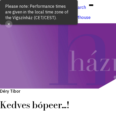
Hun
Eng
/
Please note: Performance times
Search
are given in the local time zone of
Buy ticket
VígSTREAMhouse
the Vígszínház (CET/CEST).
Déry Tibor
Kedves bópeer...!