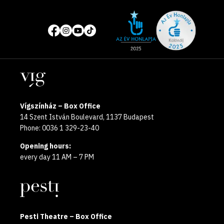
Site
Social
of
media
the
pages
year
Locations
2025
Vígszínház – Box Office
14 Szent István Boulevard, 1137 Budapest
Phone: 0036 1 329-23-40
Opening hours:
every day 11 AM – 7 PM
Pesti Theatre – Box Office