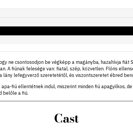
. Hogy ne csontosodjon be végképp a magányba, hazahívja fiát 
. A fiúnak felesége van: fiatal, szép, közvetlen. Flóris ellen
a lány lefegyverző szeretetétől, és viszontszeretet ébred ben
 apa-fiú ellentétnek indul, miszerint minden fiú apagyilkos, d
 belőle a fiú.
Cast