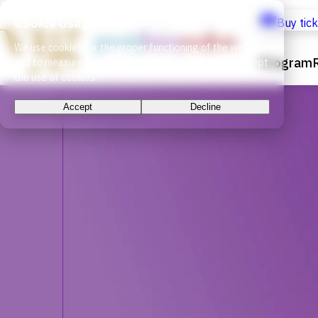
Cookie Usage
Buy tic
We use cookies for the proper functioning of the website
Program
and to measure website traffic. By continuing, you accept
the use of cookies.
Accept
Decline