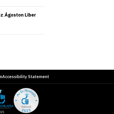
sz
Ágoston Liber
•
on
Accessibility Statement