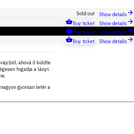
Sold out
Show details
Buy ticket
Show details
Buy ticket
Show details
Buy ticket
Show details
Svájcból, ahová ő küldte
ségesen fogadja a lányt.
ne.
e nagyon gyorsan letér a