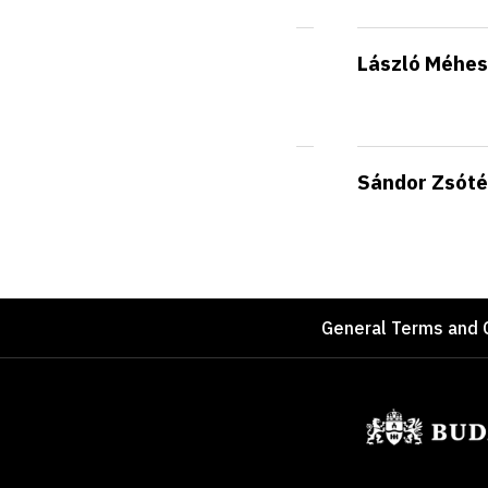
László Méhes
Sándor Zsóté
Footer
General Terms and 
Sponsors