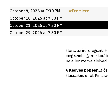
Upcoming
October 9, 2026 at 7:30 PM
#
Premiere
events
October 10, 2026 at 7:30 PM
October 21, 2026 at 7:30 PM
October 29, 2026 at 7:30 PM
Short
Flóris, az író, öregszik
description
még szinte gyerekkorában
De ellenszenve elolvad 
A
Kedves bópeer…!
ősi
klasszikus útról. Kimarad