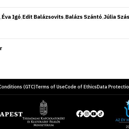
Éva Igó
Edit Balázsovits
Balázs Szántó
Júlia Szá
•
•
•
•
r
Conditions (GTC)
Terms of Use
Code of Ethics
Data Protecti
Site
of
Social
the
media
year