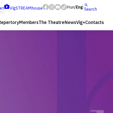
Hun
Eng
/
ket
VígSTREAMhouse
Search
Repertory
Members
The Theatre
News
Víg+
Contacts