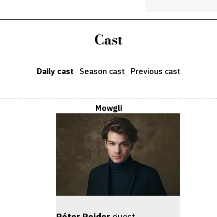
Cast
Daily cast
Season cast
Previous cast
Mowgli
Péter Reider
guest