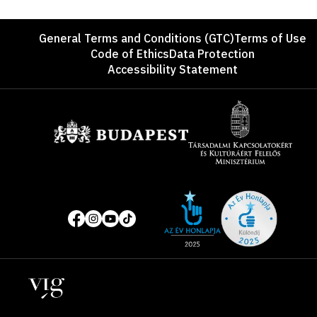
Footer
General Terms and Conditions (GTC)
Terms of Use
Code of Ethics
Data Protection
Accessibility Statement
Sponsors
Site
Social
of
media
the
pages
year
Locations
2025