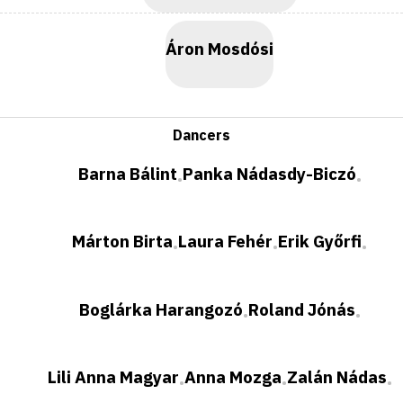
Áron Mosdósi
Dancers
Barna Bálint
Panka Nádasdy-Biczó
•
•
Márton Birta
Laura Fehér
Erik Győrfi
•
•
•
Boglárka Harangozó
Roland Jónás
•
•
Lili Anna Magyar
Anna Mozga
Zalán Nádas
•
•
•