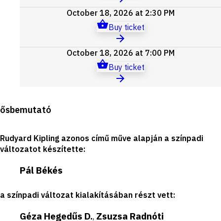
October 18, 2026 at 2:30 PM
Buy ticket
October 18, 2026 at 7:00 PM
Buy ticket
Production
ősbemutató
details
Rudyard Kipling azonos című műve alapján a színpadi
változatot készítette
:
Pál Békés
a színpadi változat kialakításában részt vett
:
Géza Hegedűs D.
Zsuzsa Radnóti
,