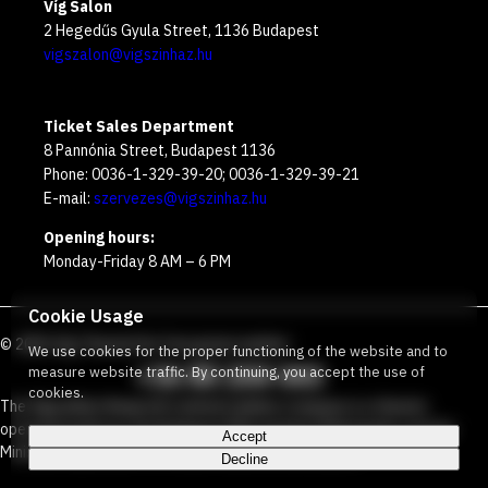
Víg Salon
2 Hegedűs Gyula Street, 1136 Budapest
vigszalon@vigszinhaz.hu
Ticket Sales Department
8 Pannónia Street, Budapest 1136
Phone: 0036-1-329-39-20; 0036-1-329-39-21
E-mail:
szervezes@vigszinhaz.hu
Opening hours:
Monday-Friday 8 AM – 6 PM
Cookie Usage
©
2026
Víg Theater
Our free green number
:
We use cookies for the proper functioning of the website and to
+36 80 204 443
measure website traffic. By continuing, you accept the use of
cookies.
The Vígszínház Nonprofit Limited Liability Company is a theater
operated jointly by the Budapest Metropolitan Municipality and the
Accept
Ministry Responsible for Social Relations and Culture.
Decline