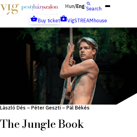
Hun
Eng
/
Search
Buy ticket
VígSTREAMhouse
László Dés – Péter Geszti – Pál Békés
The Jungle Book