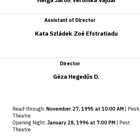
Helga Jároli
Veronika Vajdai
•
Assistant of Director
Kata Szládek
Zoé Efstratiadu
•
Director
Géza Hegedűs D.
Important
Read-through
:
November 27, 1995 at 10:00 AM
|
Pesti
dates
Theatre
Opening Night
:
January 28, 1996 at 7:00 PM
|
Pest
Theatre