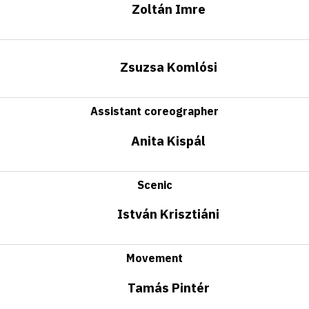
Zoltán Imre
Zsuzsa Komlósi
Assistant coreographer
Anita Kispál
Scenic
István Krisztiáni
Movement
Tamás Pintér