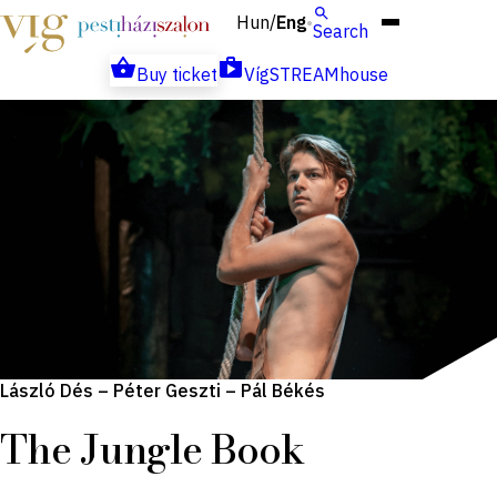
Hun
Eng
/
Search
Buy ticket
VígSTREAMhouse
László Dés – Péter Geszti – Pál Békés
The Jungle Book