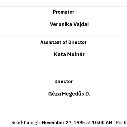
Prompter
Veronika Vajdai
Assistant of Director
Kata Molnár
Director
Géza Hegedűs D.
Important
Read-through
:
November 27, 1995 at 10:00 AM
|
Pesti