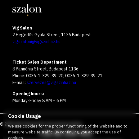
Víg Salon
2 Hegedűs Gyula Street, 1136 Budapest
vigszalon@vigszinhaz.hu
Ticket Sales Department
8 Pannónia Street, Budapest 1136
Phone: 0036-1-329-39-20; 0036-1-329-39-21
E-mail:
szervezes@vigszinhaz.hu
Opening hours:
Monday-Friday 8 AM – 6 PM
Cookie Usage
©
2026
Víg Theater
Our free green number
:
We use cookies for the proper functioning of the website and to
+36 80 204 443
measure website traffic. By continuing, you accept the use of
cookies.