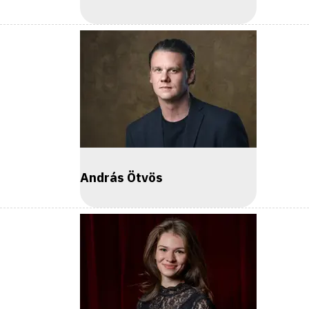
András Ötvös