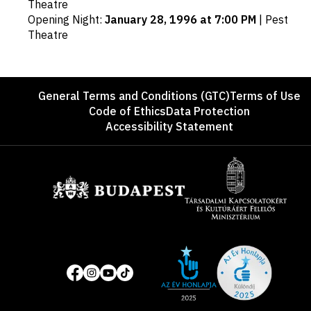
dates
Theatre
Opening Night
:
January 28, 1996 at 7:00 PM
|
Pest
Theatre
Footer
General Terms and Conditions (GTC)
Terms of Use
Code of Ethics
Data Protection
Accessibility Statement
Sponsors
Site
Social
of
media
the
pages