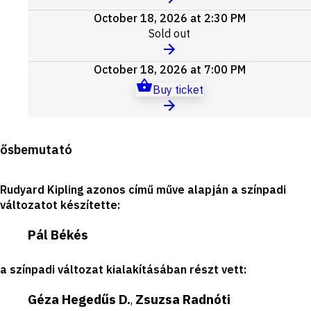
October 18, 2026 at 2:30 PM
Sold out
October 18, 2026 at 7:00 PM
Buy ticket
Production
ősbemutató
details
Rudyard Kipling azonos című műve alapján a színpadi
változatot készítette
:
Pál Békés
a színpadi változat kialakításában részt vett
:
Géza Hegedűs D.
Zsuzsa Radnóti
,