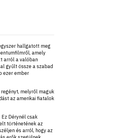
egyszer hallgatott meg
entumfilmről, amely
t arról a valóban
al gyűlt össze a szabad
bb ezer ember
a regényt, melyről maguk
dást az amerikai fiatalok
. Ez Dérynél csak
elt történetének az
zéljen és arról, hogy az
más erők szegülnek