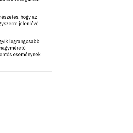
rmészetes, hogy az
gyszerre jelenlévő
egyik legrangosabb
l nagyméretű
elentős eseménynek