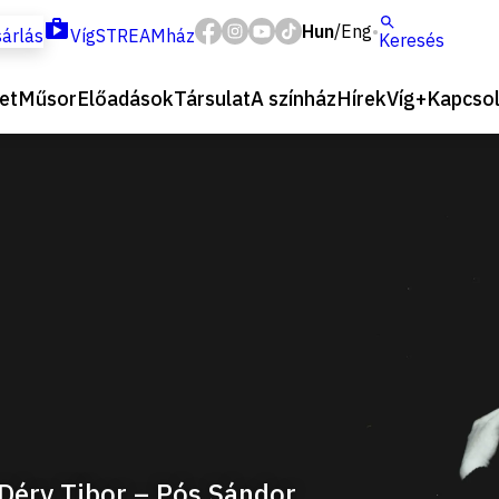
Hun
Eng
/
árlás
VígSTREAMház
Keresés
et
Műsor
Előadások
Társulat
A színház
Hírek
Víg+
Kapcsol
Déry Tibor – Pós Sándor