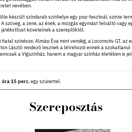
retet nevében.
lőle készült színdarab színhelye egy pop-fesztivál, szinte te
 A szöveg, a zene, az ének, a mozgás egymást felváltó vagy e
t játékstílust követelnek a szereplőktől.
 fiatal színésze, Almási Éva mint vendég, a Locomotiv GT, az 
ton László rendező lesznek a létrehozói ennek a szokatlanu
nemcsak a Vígszínház, hanem a magyar színház életében is j
2 óra 15 perc
, egy szünettel
.
Szereposztás