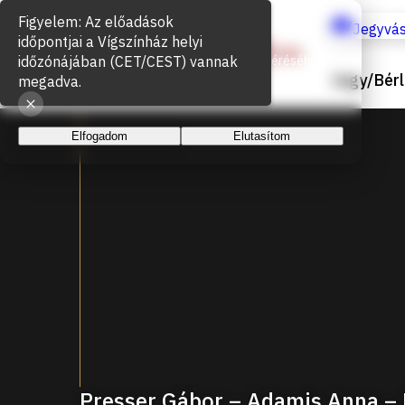
Sütik használata
Jegyvás
Az oldal működéséhez és a látogatottság méréséhez
Jegy/Bérl
sütiket használunk. A folytatással elfogadja a sütik
használatát.
Elfogadom
Elutasítom
Presser Gábor – Adamis Anna – 