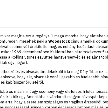
, mikor megírta ezt a regényt. Ő maga mondta, hogy életében 
onfüreden, meséltek neki a
Woodstock
című amerikai dokum
ivál eseményét örökítette meg, és néhány tudósítást olvasot
 mikor 1969 decemberében Kaliforniában háromszázezer fiat
assa a Rolling Stones együttes hangversenyét, és ez alatt tö
ltak egy négert.
elbeszélés és olvasástöredékekből írta meg Déry Tibor ezt 
lenkedve, hogy alig olvastak ennél igazabb és hitelesebb híra
és kábítószer őrületéről.
több és más, mint egy esemény vagy életérzés hiteles leírása
lők, köztük egy Amerikába kivándorolt magyar házaspár képz
nt arra, hogy a szerelem szépséges és tragikus érzéseiről bes
l és gonoszsággal, minden korban és társadalomban más és 