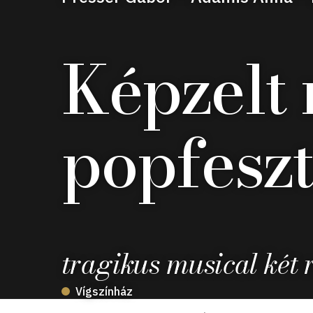
Képzelt 
popfeszt
tragikus musical két 
Vígszínház