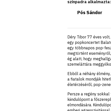
színpadra alkalmazta
:
Pós Sándor
Rövid
Déry Tibor 77 éves volt
ismertető
egy popkoncertet Balat
egy többnapos pop-feszt
megtörtént eseményről,
ég alatt, hogy meghallg
szemeláttára meggyilko
Ebből a néhány élmény, 
a fiatalok mondják hitet
életérzéséről, pop-zene 
Persze a regény sokkal 
kiindulópont a főszerep
elmondására. Kiindulópo
emberi agresszivitássa