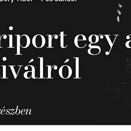
riport egy
iválról
részben