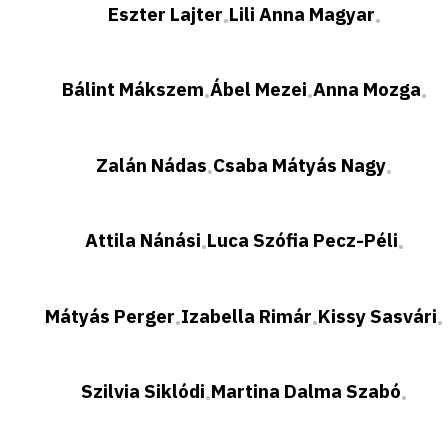
Eszter Lajter
Lili Anna Magyar
•
•
Bálint Mákszem
Ábel Mezei
Anna Mozga
•
•
•
Zalán Nádas
Csaba Mátyás Nagy
•
•
Attila Nánási
Luca Szófia Pecz-Péli
•
•
Mátyás Perger
Izabella Rimár
Kissy Sasvári
•
•
•
Szilvia Siklódi
Martina Dalma Szabó
•
•