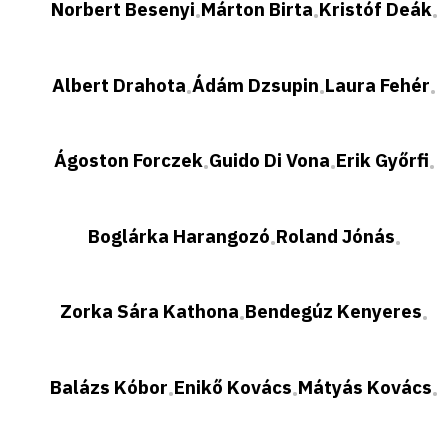
Norbert Besenyi
Márton Birta
Kristóf Deák
•
•
•
Albert Drahota
Ádám Dzsupin
Laura Fehér
•
•
•
Ágoston Forczek
Guido Di Vona
Erik Győrfi
•
•
•
Boglárka Harangozó
Roland Jónás
•
•
Zorka Sára Kathona
Bendegúz Kenyeres
•
•
Balázs Kóbor
Enikő Kovács
Mátyás Kovács
•
•
•