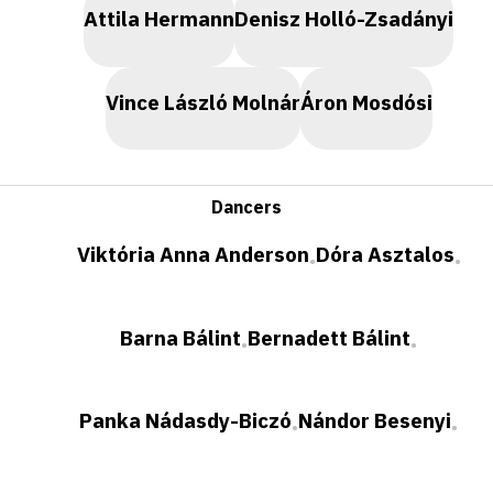
Attila Hermann
Denisz Holló-Zsadányi
Vince László Molnár
Áron Mosdósi
Dancers
Viktória Anna Anderson
Dóra Asztalos
•
•
Barna Bálint
Bernadett Bálint
•
•
Panka Nádasdy-Biczó
Nándor Besenyi
•
•