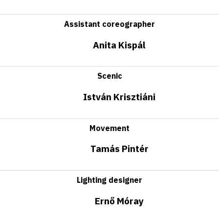
Assistant coreographer
Anita Kispál
Scenic
István Krisztiáni
Movement
Tamás Pintér
Lighting designer
Ernő Móray