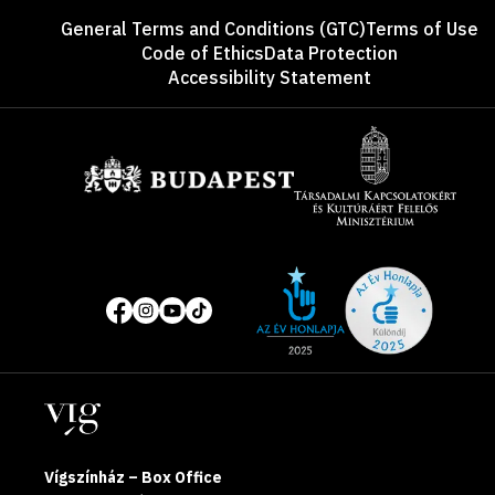
Footer
General Terms and Conditions (GTC)
Terms of Use
Code of Ethics
Data Protection
Accessibility Statement
Sponsors
Site
Social
of
media
the
pages
year
Locations
2025
Vígszínház – Box Office