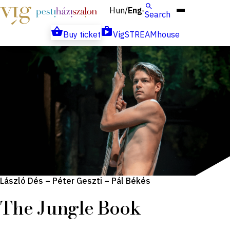
Hun
Eng
/
Search
Buy ticket
VígSTREAMhouse
László Dés – Péter Geszti – Pál Békés
The Jungle Book