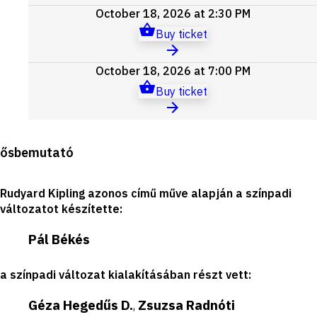
October 18, 2026 at 2:30 PM
Buy ticket
October 18, 2026 at 7:00 PM
Buy ticket
Production
ősbemutató
details
Rudyard Kipling azonos című műve alapján a színpadi
változatot készítette
:
Pál Békés
a színpadi változat kialakításában részt vett
:
Géza Hegedűs D.
Zsuzsa Radnóti
,