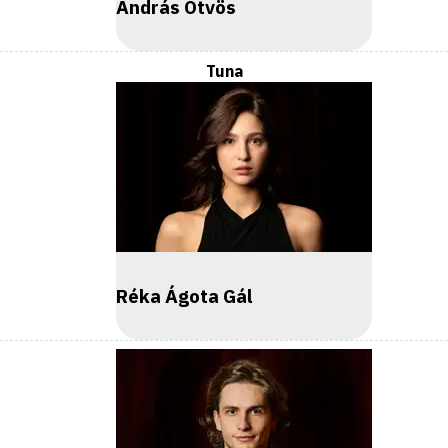
András Ötvös
Tuna
Réka Ágota Gál