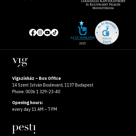
Site
Social
of
media
the
pages
year
Locations
2025
Vígszínház – Box Office
14 Szent István Boulevard, 1137 Budapest
Phone: 0036 1 329-23-40
Opening hours:
every day 11 AM – 7 PM