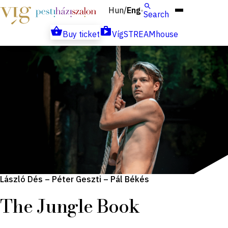
Hun
Eng
/
Search
Buy ticket
VígSTREAMhouse
László Dés – Péter Geszti – Pál Békés
The Jungle Book