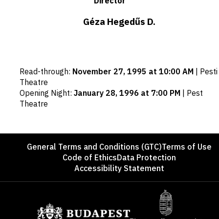
Director
Géza Hegedűs D.
Important
Read-through
:
November 27, 1995 at 10:00 AM
|
Pesti
dates
Theatre
Opening Night
:
January 28, 1996 at 7:00 PM
|
Pest
Theatre
Footer
General Terms and Conditions (GTC)
Terms of Use
Code of Ethics
Data Protection
Accessibility Statement
Sponsors