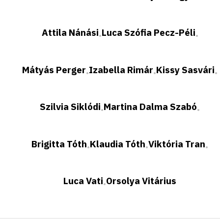
Attila Nánási
Luca Szófia Pecz-Péli
•
•
Mátyás Perger
Izabella Rimár
Kissy Sasvári
•
•
•
Szilvia Siklódi
Martina Dalma Szabó
•
•
Brigitta Tóth
Klaudia Tóth
Viktória Tran
•
•
•
Luca Vati
Orsolya Vitárius
•