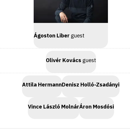
Ágoston Liber
guest
Olivér Kovács
guest
Attila Hermann
Denisz Holló-Zsadányi
Vince László Molnár
Áron Mosdósi