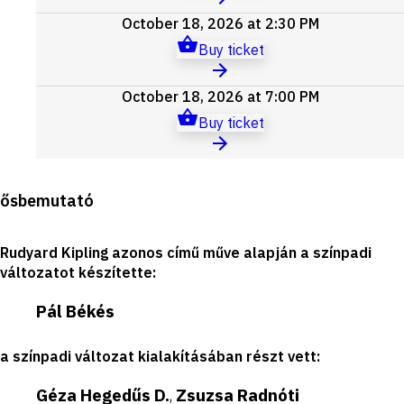
October 18, 2026 at 2:30 PM
Buy ticket
October 18, 2026 at 7:00 PM
Buy ticket
Production
ősbemutató
details
Rudyard Kipling azonos című műve alapján a színpadi
változatot készítette
:
Pál Békés
a színpadi változat kialakításában részt vett
:
Géza Hegedűs D.
Zsuzsa Radnóti
,