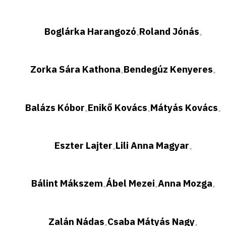
Boglárka Harangozó
Roland Jónás
•
•
Zorka Sára Kathona
Bendegúz Kenyeres
•
•
Balázs Kóbor
Enikő Kovács
Mátyás Kovács
•
•
•
Eszter Lajter
Lili Anna Magyar
•
•
Bálint Mákszem
Ábel Mezei
Anna Mozga
•
•
•
Zalán Nádas
Csaba Mátyás Nagy
•
•