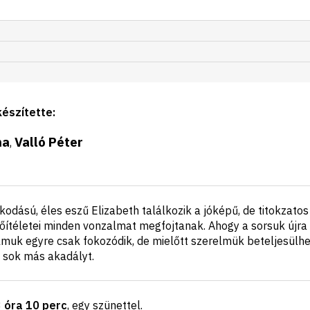
készítette
:
na
Valló Péter
,
dású, éles eszű Elizabeth találkozik a jóképű, de titokzatos M
őítéletei minden vonzalmat megfojtanak. Ahogy a sorsuk újra 
muk egyre csak fokozódik, de mielőtt szerelmük beteljesülhet
 sok más akadályt.
3 óra 10 perc
, egy szünettel
.