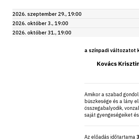
Következő
2026. szeptember 29., 19:00
előadások
2026. október 3., 19:00
2026. október 31., 19:00
a színpadi változatot 
Kovács Kriszti
Rövid
Amikor a szabad gondolko
ismertető
büszkesége és a lány el
összegabalyodik, vonzal
saját gyengeségeiket és
Az előadás időtartama