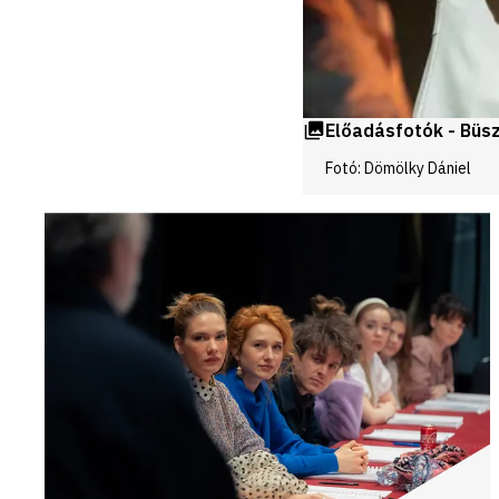
Előadásfotók - Büsz
Fotó: Dömölky Dániel
Videók
és
galériák