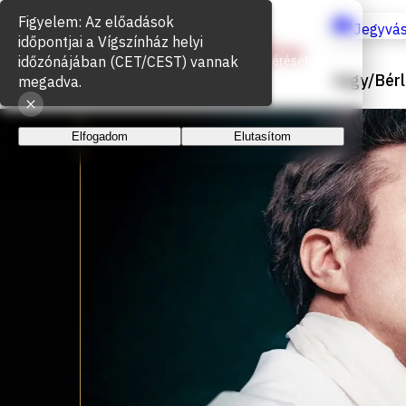
Sütik használata
Jegyvás
Az oldal működéséhez és a látogatottság méréséhez
Jegy/Bérl
sütiket használunk. A folytatással elfogadja a sütik
használatát.
Elfogadom
Elutasítom