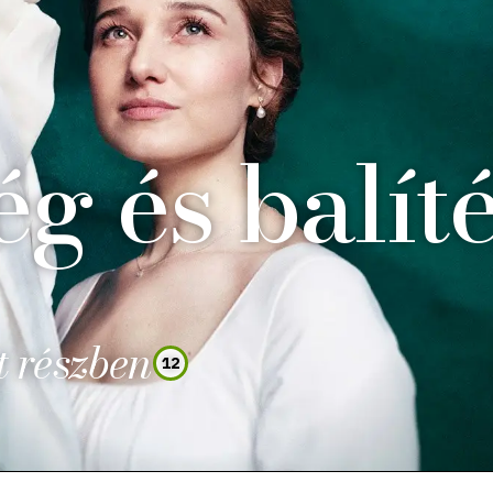
g és balíté
 részben
12