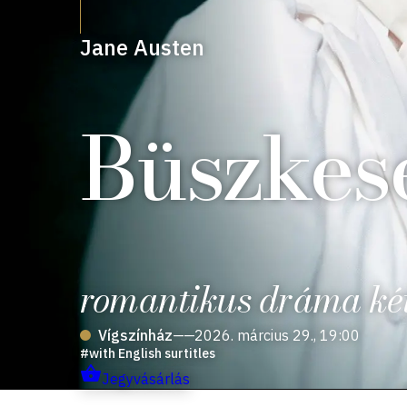
Jane Austen
Büszkesé
romantikus dráma két
Vígszínház
——
2026. március 29., 19:00
with English surtitles
Jegyvásárlás