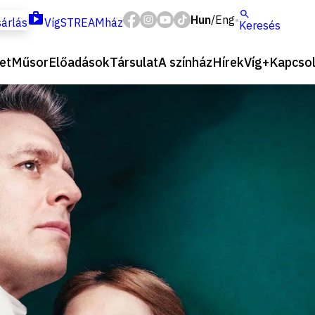
Hun
Eng
/
árlás
VígSTREAMház
Keresés
et
Műsor
Előadások
Társulat
A színház
Hírek
Víg+
Kapcsol