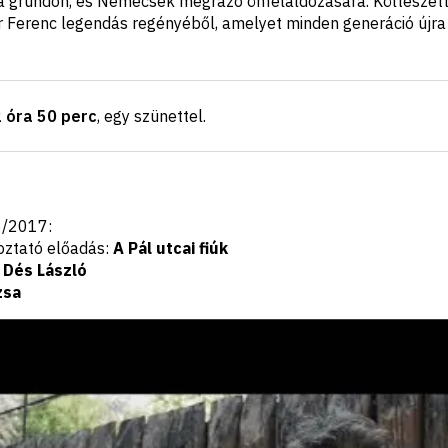
 a grundon, és Nemecsek megrázó önfeláldozására. Költészett
 Ferenc legendás regényéből, amelyet minden generáció újra 
2 óra 50 perc
, egy szünettel
.
16/2017:
oztató előadás:
A Pál utcai fiúk
:
Dés László
zsa