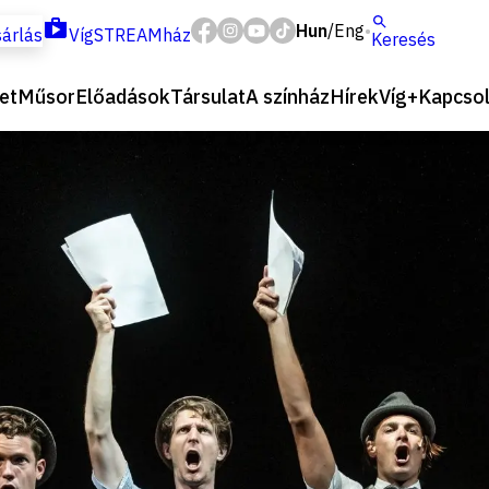
Hun
Eng
/
árlás
VígSTREAMház
Keresés
et
Műsor
Előadások
Társulat
A színház
Hírek
Víg+
Kapcsol