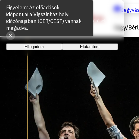
Sütik használata
Jegyvás
Az oldal működéséhez és a látogatottság méréséhez
Jegy/Bérl
sütiket használunk. A folytatással elfogadja a sütik
használatát.
Elfogadom
Elutasítom