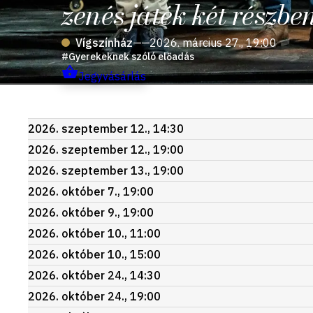
zenés játék két részbe
Vígszínház
——
2026. március 27., 19:00
Gyerekeknek szóló előadás
Jegyvásárlás
Következő
2026. szeptember 12., 14:30
előadások
2026. szeptember 12., 19:00
2026. szeptember 13., 19:00
2026. október 7., 19:00
2026. október 9., 19:00
2026. október 10., 11:00
2026. október 10., 15:00
2026. október 24., 14:30
2026. október 24., 19:00