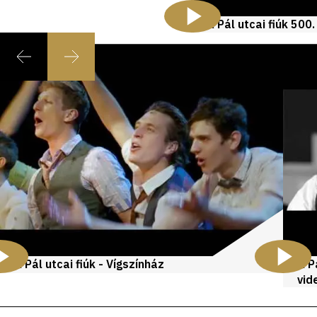
A Pál utcai fiúk 500
Videók
és
galériák
A Pál utcai fiúk - Vígszínház
A P
vid