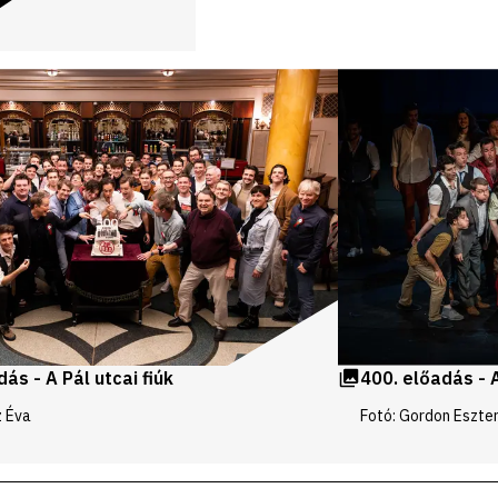
400. előadás - A
ás - A Pál utcai fiúk
Fotó: Gordon Eszte
z Éva