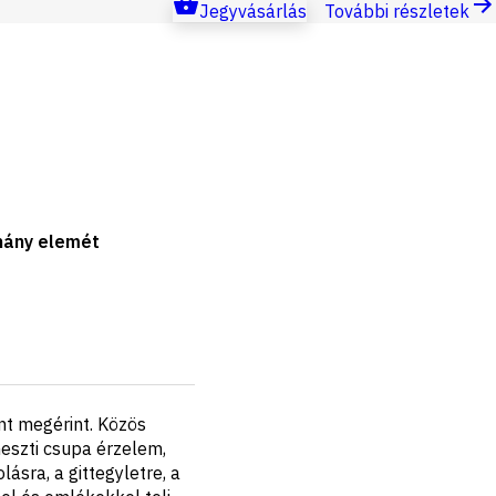
Jegyvásárlás
További részletek
éhány elemét
nt megérint. Közös
eszti csupa érzelem,
sra, a gittegyletre, a