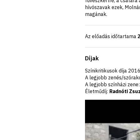
füvészkertre, a csatára
hívószavak ezek, Molnár
magának.
Az előadás időtartama
Díjak
Színikritikusok díja 20
A legjobb zenés/szórak
A legjobb színházi zene
Életműdíj:
Radnóti Zsu