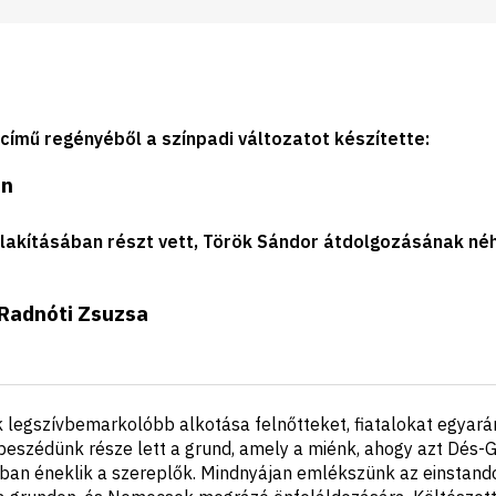
című regényéből a színpadi változatot készítette
:
án
ialakításában részt vett, Török Sándor átdolgozásának n
Radnóti Zsuzsa
 legszívbemarkolóbb alkotása felnőtteket, fiatalokat egyará
eszédünk része lett a grund, amely a miénk, ahogy azt Dés-G
an éneklik a szereplők. Mindnyájan emlékszünk az einstandolá