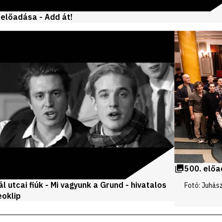
. előadása - Add át!
500. előad
ál utcai fiúk - Mi vagyunk a Grund - hivatalos
Fotó: Juhás
eoklip