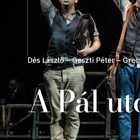
Dés László – Geszti Péter – Grec
A Pál ut