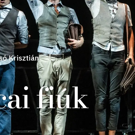
só Krisztián
cai fiúk