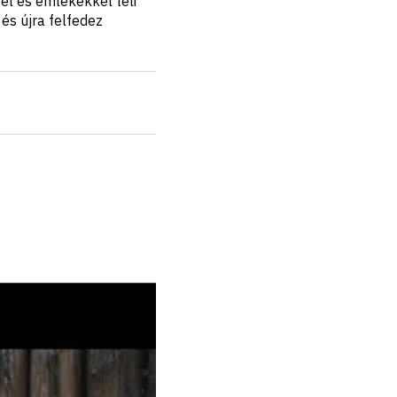
el és emlékekkel teli
és újra felfedez