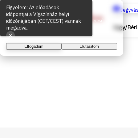
Sütik használata
Jegyvás
Az oldal működéséhez és a látogatottság méréséhez
Jegy/Bérl
sütiket használunk. A folytatással elfogadja a sütik
használatát.
Elfogadom
Elutasítom