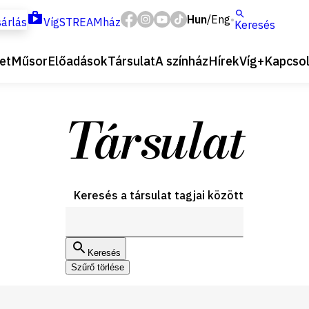
Hun
Eng
/
árlás
VígSTREAMház
Keresés
et
Műsor
Előadások
Társulat
A színház
Hírek
Víg+
Kapcsol
Társulat
Keresés a társulat tagjai között
Keresés
Szűrő törlése